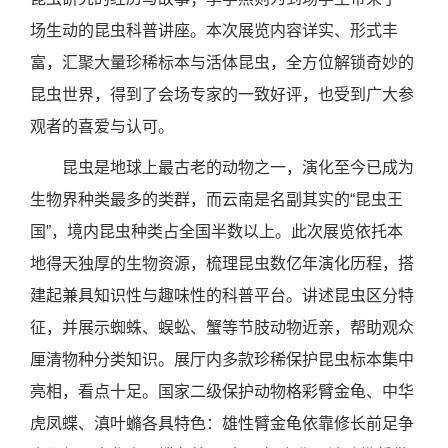
场生动的昆虫科普讲座。本次展览内容详实、形式丰
富，汇聚大量珍稀标本与活体昆虫，全方位解锁奇妙的
昆虫世界，得到了会场专家的一致好评，也受到广大参
观者的喜爱与认可。
昆虫是地球上最古老的动物之一，演化至今已成为
生物界种类最多的类群，而云南是名副其实的“昆虫王
国”，境内昆虫种类占全国半数以上。此次展览依托本
地得天独厚的生物资源，梳理昆虫数亿年演化历程，搭
建起兼具知识性与趣味性的科普平台。讲述昆虫区分特
征，并展示蜘蛛、蜈蚣、蟹等节肢动物近亲，帮助观众
厘清物种分类知识。展厅内多款珍稀保护昆虫标本集中
亮相，看点十足。国家二级保护动物格彩臂金龟、中华
虎凤蝶、滇叶䗛各具特色：雄性臂金龟依靠修长前足争