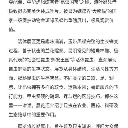
夺配偶，中华虎凤蝶有着“昆虫国宝”之称，滇叶䗛凭借
极致拟态完美伪装成叶片。被誉为蝴蝶界“大熊猫”的国
家一级保护动物金斑喙凤蝶也重磅展出，极具观赏价
值。
活体展区更是趣味满满，玉带凤蝶完整的生长蜕变
过程、善于伏击的兰花螳螂、昆明常见的短角棒䗛、极
具代表的社会性昆虫“蚂蚁王国”等活体昆虫，直观展现
昆虫鲜活的生存状态。展览从身体结构、生活习性等方
面，揭秘昆虫的生存智慧。不同类型的口器、足、翅
膀，让昆虫拥有多样的取食、运动本领；蜻蜓超凡的飞
行能力、甲虫坚硬的鞘翅、蝶与蛾的区分技巧，都在这
里一一讲述。展览还介绍了昆虫在农业、医药、科研及
生态维系中的重要作用。
展览将长期展出，旨在普及昆虫知识，呼吁大众保