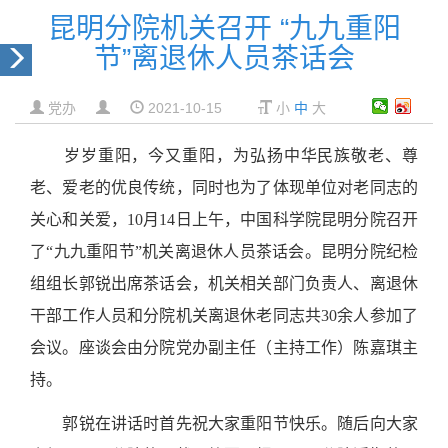
昆明分院机关召开 “九九重阳
节”离退休人员茶话会
党办
2021-10-15
小
中
大
岁岁重阳，今又重阳，为弘扬中华民族敬老、尊
老、爱老的优良传统，同时也为了体现单位对老同志的
关心和关爱，
10
月
14
日上午，中国科学院昆明分院召开
了“九九重阳节”机关离退休人员茶话会。昆明分院纪检
组组长郭锐出席茶话会，机关相关部门负责人、离退休
干部工作人员和分院机关离退休老同志共
30
余人参加了
会议。座谈会由分院党办副主任（主持工作）陈嘉琪主
持。
郭锐在讲话时首先祝大家重阳节快乐。随后向大家