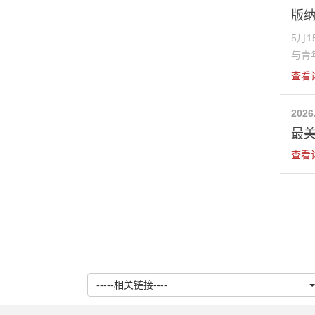
版
5月
与青年
查看
2026
最美
查看
-----相关链接----