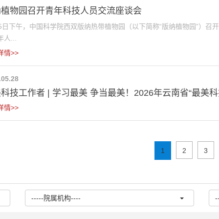
纳植物园召开青年科技人员交流座谈会
15日下午，中国科学院西双版纳热带植物园（以下简称“版纳植物园”）召
人...
详情>>
.05.28
科技工作者 | 学习最美 争当最美！2026年云南省“最美科技
详情>>
1
2
3
-----院属机构----
-