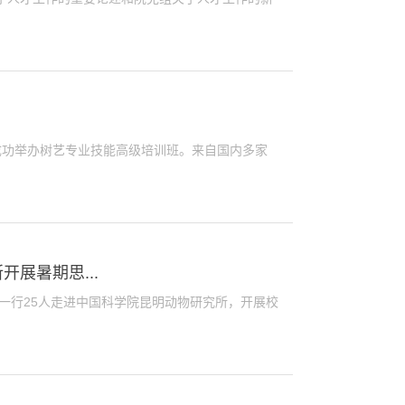
）成功举办树艺专业技能高级培训班。来自国内多家
展暑期思...
践团一行25人走进中国科学院昆明动物研究所，开展校