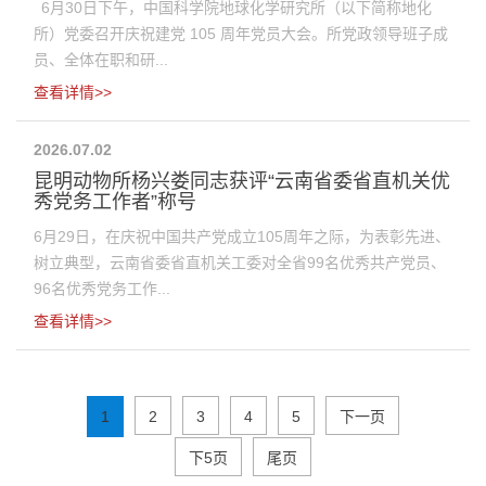
6月30日下午，中国科学院地球化学研究所（以下简称地化
所）党委召开庆祝建党 105 周年党员大会。所党政领导班子成
员、全体在职和研...
查看详情>>
2026.07.02
昆明动物所杨兴娄同志获评“云南省委省直机关优
秀党务工作者”称号
6月29日，在庆祝中国共产党成立105周年之际，为表彰先进、
树立典型，云南省委省直机关工委对全省99名优秀共产党员、
96名优秀党务工作...
查看详情>>
1
2
3
4
5
下一页
下5页
尾页