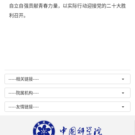
自立自强贡献青春力量，以实际行动迎接党的二十大胜
利召开。
-----相关链接----
-----院属机构----
-----友情链接----