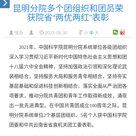
昆明分院多个团组织和团员荣
获院省“两优两红”表彰
党办
2022-05-30
小
中
大
2021年，中国科学院昆明分院系统单位各级团组织
深入学习贯彻习近平新时代中国特色社会主义思想和团
十八届六中全会精神，坚持加强政治引领和深化理论武
装相结合，坚持服务大局和服务青年相结合，坚持夯实
基层基础和促进科技创新相结合，落实全面从严治团各
项要求，推动分院共青团和青年工作取得新成效，涌现
出一批先进典型。在中国共青团成立100周年之际，昆
明分院系统单位2个基层团组织、5名个人获中国科学院
团委和中共云南省省直机关团工委表彰。