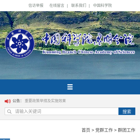
信访举报
在线留言
|
联系我们
|
中国科学院
公告：
重要政策举措及实施效果
搜索
首页
>
党群工作
>
群团工作