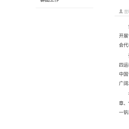
昆
开展
会代
四运
中国
广阔
章、
一钒