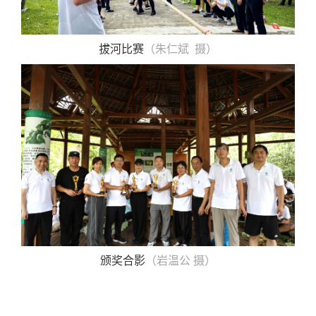
拔河比赛
（朱仁斌 摄）
颁奖合影
（岩温公 摄）