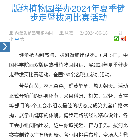
版纳植物园举办2024年夏季健
步走暨拔河比赛活动
西双版纳热带植物园
唐霆
2024-06-16
小
中
大
健步抢占制高点，拔河凝聚出俊杰。6月15日，中
国科学院西双版纳热带植物园组织开展2024年夏季健步
走暨拔河比赛活动。全园350余名职工参加活动。
芳草茵茵，林木森森；群英毕至，热火朝天。活动
正式开始前的热身环节，来自科研、机关、业务、支撑
等部门的8个工会小组以最佳的状态完成第九套广播体
操，展示出健康的体魄。健步走路线经过精心设计，各
工会小组间隔出发，途中你追我赶、奋力争先。拔河比
赛赛制较以往有所创新。各小组排兵布阵，全场人声鼎