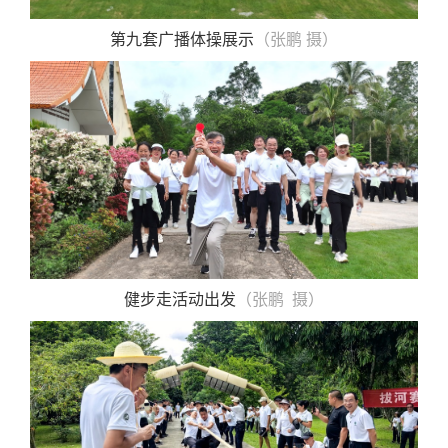
第九套广播体操展示
（张鹏 摄）
健步走活动出发
（张鹏 摄）