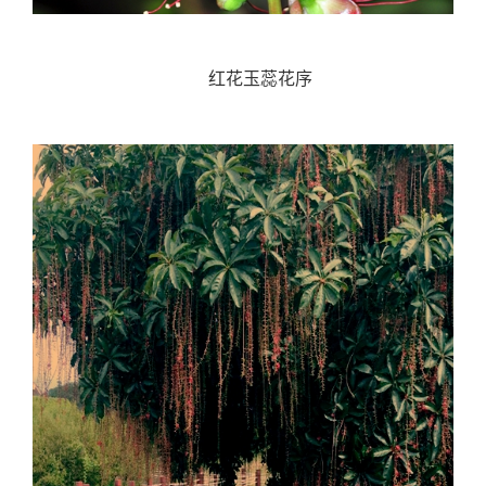
红花玉蕊花序