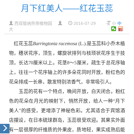
月下红美人——红花玉蕊
西双版纳热带植物园
2016-07-29
小
中
大
红花玉蕊
Barringtonia racemosa
(L.).
是玉蕊科小乔木植
物，穗状花序，顶生，螺旋状排列与枝顼状花序生于技
顶，长达
70
厘米以上。花茎
8
～
5
厘米，疏生于总花序轴
上，往往一个花序轴上的许多朵花同时开放，粉红色的
花朵排成一长串，散发特别浓香气，非常吸引人。
玉蕊的花有一个特点，晚间开放，白天闭合。粉红
色的花朵在月光的映射下，悄然开放，给人一种
“
月下
美人
”
的感受，更增添了神秘色彩。尤其适合于宾馆酒
店摆设，在日本硫球群岛，玉蕊很受欢迎。其果实外面
有一层很厚的纤维质的外果皮，质地轻，果实成熟后能