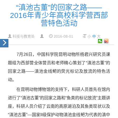
“滇池古董”的回家之路——
2016年青少年高校科学营西部
营特色活动
科技与教育处
2016-08-01
小
中
大
7
月
26
日，中国科学院昆明动物所杨君兴研究员课
题组为西部营全体营员和老师精心策划了“滇池古董”的
回家之路——滇池金线鲃的荧光标记及放流的特色活
动。
在昆明动物博物馆的支持下，科研人员首先在馆内
进行了
“滇池古董”的回家之路和“鱼类的标记放流”主题讲
座，科研人员介绍了云南的高原湖泊及其鱼类现状以及
“滇池古董”
—
国家
II
级保护动物滇池金线鲃为代表的滇中