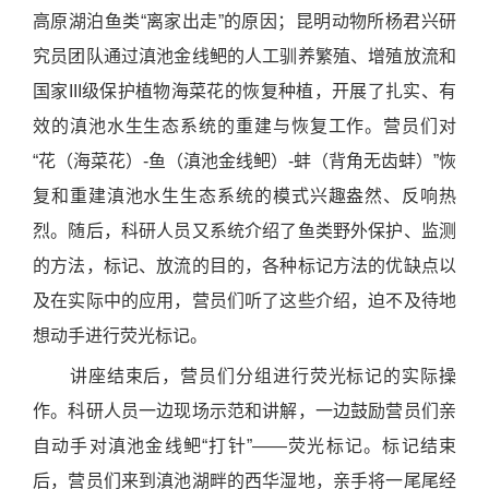
高原湖泊鱼类“离家出走”的原因；昆明动物所杨君兴研
究员团队通过滇池金线鲃的人工驯养繁殖、增殖放流和
国家
III
级保护植物海菜花的恢复种植，开展了扎实、有
效的滇池水生生态系统的重建与恢复工作。营员们对
“花（海菜花）
-
鱼（滇池金线鲃）
-
蚌（背角无齿蚌）”恢
复和重建滇池水生生态系统的模式兴趣盎然、反响热
烈。随后，科研人员又系统介绍了鱼类野外保护、监测
的方法，标记、放流的目的，各种标记方法的优缺点以
及在实际中的应用，营员们听了这些介绍，迫不及待地
想动手进行荧光标记。
讲座结束后，营员们分组进行荧光标记的实际操
作。科研人员一边现场示范和讲解，一边鼓励营员们亲
自动手对滇池金线鲃“打针”——荧光标记。标记结束
后，营员们来到滇池湖畔的西华湿地，亲手将一尾尾经