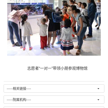
志愿者“一对一”带领小朋参观博物馆
-----相关链接----
-----院属机构----