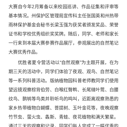
大赛自今年
2
月筹备以来校园巡讲、作品征集和评审等
基本情况
。州
保护区管理局宣传科主任
张国英和州热带
雨林保护基金会秘书长梁玉强为获奖者颁发奖品、荣誉
证书和学校优秀组织奖奖牌。随后，同学、老师和家长
一行来到本届大赛参赛作品展厅，参观展出的自然笔记
大赛优秀作品。
优胜者夏令营活动以“自然观察”为主题开展，在为
期三天的活动中，同学们体验了夜观、观鸟、自然笔记
等一系列科普活动。版纳植物园科普老师教同学们使用
望远镜观察棕背伯劳、白喉红臀鹎、长尾缝叶莺、白腰
纹鸟、鹊鸲等鸟类并聆听鸟的鸣叫，近距离观察熟悉的
家乡热带植物白蝴蝶、菩提树、玉叶金花等，夜晚观察
竹节虫、萤火虫、螽斯、青蛙、夜花植物和满天繁星。
通过三天的观察和记录，同学们每人完成了一幅优秀的