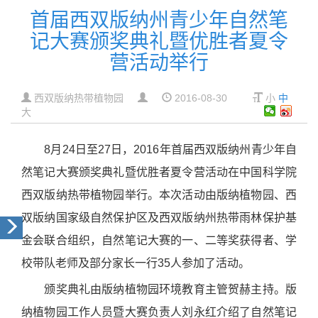
首届西双版纳州青少年自然笔
记大赛颁奖典礼暨优胜者夏令
营活动举行
西双版纳热带植物园
2016-08-30
小
中
大
8
月
24
日至
27
日，
2016
年首届西双版纳州青少年自
然笔记大赛颁奖典礼暨优胜者夏令营活动在中国科学院
西双版纳热带植物园举行。本次活动由版纳植物园、
西
双版纳国家级自然保护区
及西双版纳州热带雨林保护基
金会联合组织，自然笔记大赛的一、二等奖获得者、学
校带队老师及部分家长一行
35
人参加了活动。
颁奖典礼由版纳植物园环境教育主管贺赫主持。版
纳植物园工作人员暨大赛负责人刘永红介绍了自然笔记