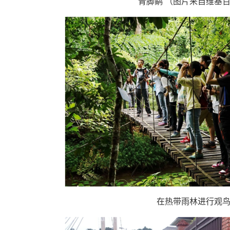
青脚鹬 （图片来自
维基
在热带雨林进行观