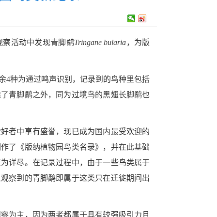
观察活动中发现青脚鹬
Tringane bularia
，为版
余
4
种为通过鸣声识别，记录到的鸟种里包括
除了青脚鹬之外，同为过境鸟的黑翅长脚鹬也
爱好者中享有盛誉，现已成为国内最受欢迎的
制作了《版纳植物园鸟类名录》，并在此基础
更为详尽。在记录过程中，由于一些鸟类属于
组观察到的青脚鹬即属于这类只在迁徙期间出
观察为主，因为两者都属于具有较强吸引力且