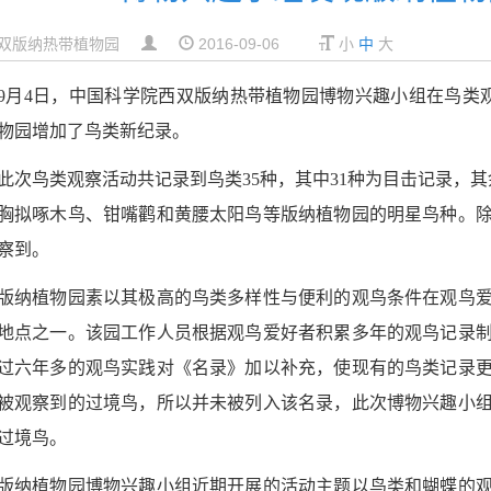
双版纳热带植物园
2016-09-06
小
中
大
9
月
4
日，中国科学院西双版纳热带植物园博物兴趣小组在鸟类
物园增加了鸟类新纪录。
此次鸟类观察活动共记录到鸟类
35
种，其中
31
种为目击记录，其
胸拟啄木鸟、钳嘴鹳和黄腰太阳鸟等版纳植物园的明星鸟种。
察到。
版纳植物园素以其极高的鸟类多样性与便利的观鸟条件在观鸟
地点之一。该园工作人员根据观鸟爱好者积累多年的观鸟记录
过六年多的观鸟实践对《名录》加以补充，使现有的鸟类记录
被观察到的过境鸟，所以并未被列入该名录，此次博物兴趣小
过境鸟。
版纳植物园博物兴趣小组近期开展的活动主题以鸟类和蝴蝶的