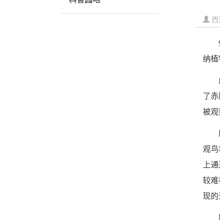
西
纳植
了赤
被观
观鸟
上通
较难
现的