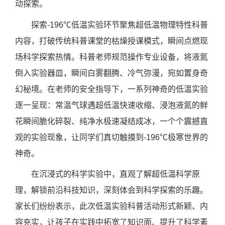
动探索。
探索
-196℃
低温实验环节聚焦超低温物理特性科普
内容，打破传统科普课堂的枯燥授课模式，瞬间点燃现
场科学探索热情。科普老师规范操作专业设备，将液氮
倒入实验器皿，瞬间白雾翻腾、冷气弥漫，宛如置身奇
幻秘境。在老师的安全指导下，一系列神奇的低温实验
逐一呈现：常温气球遇超低温快速收缩、浸泡液氮的鲜
花瞬间脆化碎裂、纯净水极速凝结成冰，一个个震撼直
观的实验现象，让同学们真切触摸到
-196℃
极寒世界的
神奇。
在沉浸式的科学实验中，直观了解超低温科学原
理，解锁前沿科技知识，深刻体会到科学探索的乐趣。
家长们纷纷表示，此次低温实验科普活动形式新颖、内
容充实，让孩子在实践中拓宽了知识面、提升了科学素