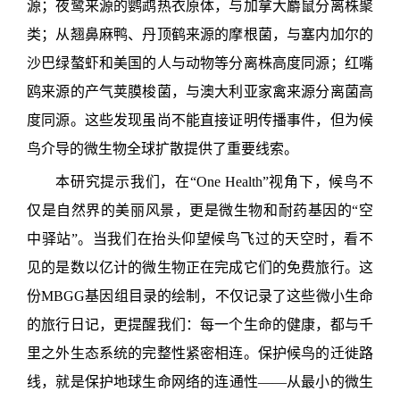
源；夜鹭来源的鹦鹉热衣原体，与加拿大麝鼠分离株聚
类；从翘鼻麻鸭、丹顶鹤来源的摩根菌，与塞内加尔的
沙巴绿螯虾和美国的人与动物等分离株高度同源；红嘴
鸥来源的产气荚膜梭菌，与澳大利亚家禽来源分离菌高
度同源。这些发现虽尚不能直接证明传播事件，但为候
鸟介导的微生物全球扩散提供了重要线索。
本研究提示我们，在“One Health”视角下，候鸟不
仅是自然界的美丽风景，更是微生物和耐药基因的“空
中驿站”。当我们在抬头仰望候鸟飞过的天空时，看不
见的是数以亿计的微生物正在完成它们的免费旅行。这
份MBGG基因组目录的绘制，不仅记录了这些微小生命
的旅行日记，更提醒我们：每一个生命的健康，都与千
里之外生态系统的完整性紧密相连。保护候鸟的迁徙路
线，就是保护地球生命网络的连通性——从最小的微生