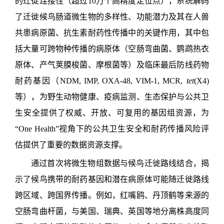
的迁徙连接性（超过10万个高精度定位点），系统解码
了迁徙候鸟肠道微生物的多样性、功能潜力及其在人兽
共患病原菌、抗生素耐药性传播中的关键作用，其中包
括大量可跨物种传播的病原体（空肠弯曲菌、鹦鹉热衣
原体、产气荚膜梭菌、摩根菌等）及临床最后防线药物
耐药基因（NDM, IMP, OXA-48, VIM-1, MCR,
tet
(X4)
等），为野生动物健康、疫病监测、生态保护与公共卫
生安全提供了权威、开放、可复用的基因组资源，为
“One Health”视角下的公共卫生安全和耐药传播风险评
估提供了重要的数据资源支撑。
通过首次将微生物组数据与候鸟迁徙路线结合，揭
示了候鸟携带的耐药基因和潜在病原体可能随迁徙路线
跨区域、跨国界传播。例如，红嘴鸥、丹顶鹤等来源的
空肠弯曲杆菌，与美国、瑞典、英国等地分离株高度同