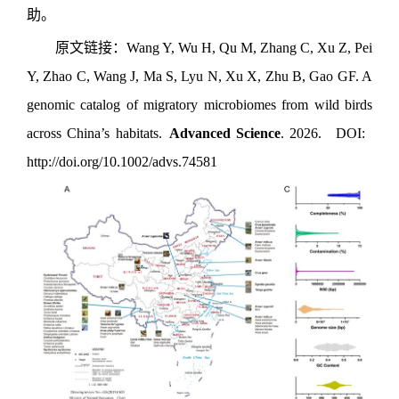
助。
原文链接：Wang Y, Wu H, Qu M, Zhang C, Xu Z, Pei
Y, Zhao C, Wang J, Ma S, Lyu N, Xu X, Zhu B, Gao GF. A
genomic catalog of migratory microbiomes from wild birds
across China’s habitats.
Advanced Science
. 2026. DOI:
http://doi.org/10.1002/advs.74581