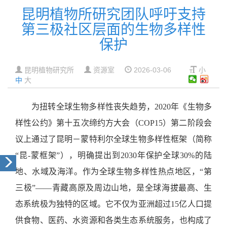
昆明植物所研究团队呼吁支持
第三极社区层面的生物多样性
保护
昆明植物研究所
资源室
2026-03-06
小
中
大
为扭转全球生物多样性丧失趋势，
2020
年《生物多
样性公约》第十五次缔约方大会（
COP15
）第二阶段会
议上通过了昆明
－
蒙特利尔全球生物多样性框架（简称
“昆
-
蒙框架”），明确提出
到
2030
年保护全球
30%
的陆
地
、
水域及海洋。作为全球生物多样性热点地区，
“第
三极”——青藏高原及周边山地，是全球海拔最高、生
态系统极为独特的区域。它不仅为亚洲超过
15
亿人口提
供食物
、
医药
、
水资源和各类生态系统服务，也构成了