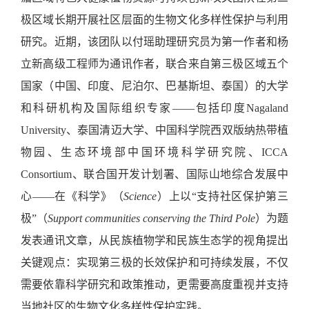
极区域长期开展社区层面的生物文化多样性保护与利用
研究。近期，该团队以付瑶助理研究员为第一作者和杨
立新高级
工程师
为通讯作者
，
联合来自第三极区域五个
国家（中国
、
印度
、
尼泊尔
、
巴基斯坦
、
泰国）的大学
和科研机构及国际组织专家
——包括印度
Nagaland
University
、
泰国清迈大学
、
中国科学院西双版纳热带植
物园
、
生态环境部中国环境科学研究院
、
ICCA
Consortium
、
联合国开发计划署
、
国际山地综合发展中
心
——在《科学》
（
Science
）上以
“支持社区保护第三
极”（
Support communities conserving the Third Pole
）
为题
发表通讯文章，从民族植物学和民族生态学的视角提出
关键观点：实现第三极的长效保护和可持续发展，不仅
需要依靠科学研究和政策推动，更需要高度重视并支持
当地社区的生物文化多样性保护实践。