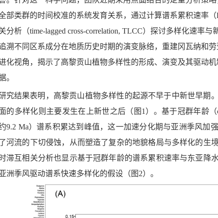
全部类群的时间校准的系统发育关系，通过计算谱系累积速率（
关分析（
time-lagged cross-correlation, TLCC
）探讨多样化速率与
追溯不同区系成分在地质历史时期的演变脉络，重建冈瓦纳和劳
进化视角，揭示
了
高黎贡山植物多样性的形成、演变及其驱动机
据。
研究结果表明，高黎贡山植物多样性的起源不早于中新世早期
面的多样化则主要发生在上新世之后
（图
1
）。基于冠群年龄（
约
9.2 Ma
）谱系积累
达到峰值
，
这一加速分化期与亚洲季风加
了河流的下切侵蚀，从而塑造了复杂的地貌格局与多样化的生
时滞互相关分析也显示基于冠群年龄的谱系累积速率与东亚降
亚洲季风驱动谱系快速多样化的假设（图
2
）。