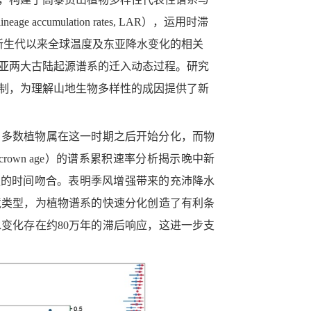
lineage accumulation rates, LAR
），运用时滞
新生代以来全球温度及东亚降水变化的相关
亚两大古陆起源谱系的迁入动态过程。研究
制，
为理解山地生物多样性的成因提供了新
。
多数植物属在这一时期之后开始分化，而物
crown age
）的谱系累积速率分析揭示
晚中新
强的时间吻合。表明
季风增强带来的充沛降水
境类型，为植物谱系的快速分化创造了有利条
水变化存在约
80
万年的滞后响应，这进一步支