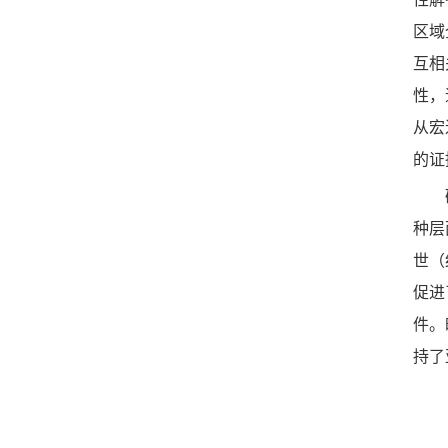
区域
互相
性，
从宏
的证
种层
世（
促进
件
。
持了