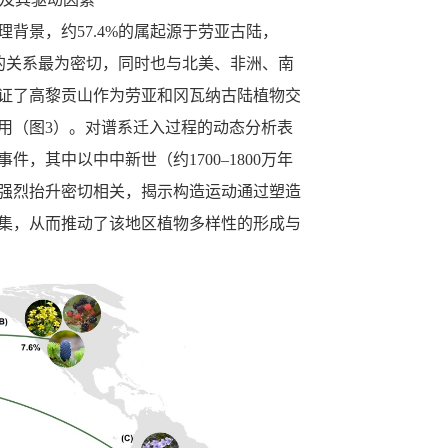
理背景，约
57.4%
的属起源于劳亚古陆，
的关系最为密切，同时也与北美、非洲、南
证了高黎贡山作为劳亚和冈瓦纳古陆植物交
用
（图
3
）。对谱系迁入过程的动态分析表
事件，其中以中中新世（约
1700–1800
万年
强烈抬升密切相关，揭示构造运动通过塑造
集，从而推动了该地区植物多样性的形成与