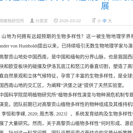
展
明植物研究所
分类室
2026-03-02
小
中
大
山地为何拥有远超预期的生物多样性？这一被生物地理学界
ander von Humboldt
提出以来，已持续吸引无数生物地理学家与演
高黎贡山地处中国西南，是中国和缅甸的分界山脉，也是我国西
块和欧亚板块的碰撞及伊洛瓦底江和怒江的垂直切割，塑造了高
直自然景观和立体气候特征，孕育了丰富的生物多样性，是全球
国西南山地的交汇区，为阐释
“洪堡之谜”
提供了天然实验室。
中国科学院昆明植物研究所
“植物多样性演变与物种濒危机制专题
演变。团队前期已对高黎贡山植物多样性的物种组成及其维持机
;
李恒和李嵘
, 2020;
周杰等
, 2023
）、系统发育结构及生物多样性
展了大量研究。然而，关于高黎贡山植物多样性
“何时形成、源
答。针对这一科学问题，团队近期采用点面结合的定量分析
策略