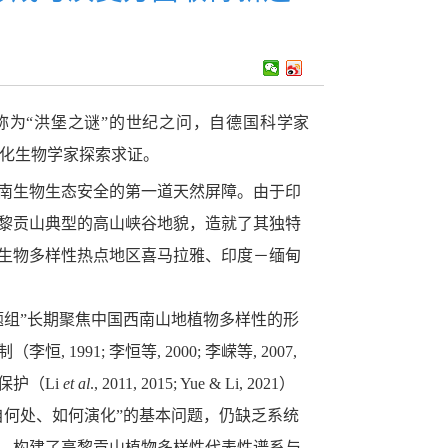
称为
“洪堡之谜”的世纪之问，自德国科学家
化生物学家探索求证。
南生物生态安全的第一道天然屏障。由于印
黎贡山典型的高山峡谷地貌，造就了其独特
生物多样性热点地区喜马拉雅、印度
－
缅甸
组”
长期聚焦中国西南山地植物多样性的形
制（
李恒
, 1991;
李恒等
, 2000;
李嵘等
, 2007,
保护（
Li
et al
., 2011, 2015; Yue & Li, 2021
）
自何处、如何演化”
的基本问题，仍缺乏系统
，构建了高黎贡山植物多样性代表性谱系与