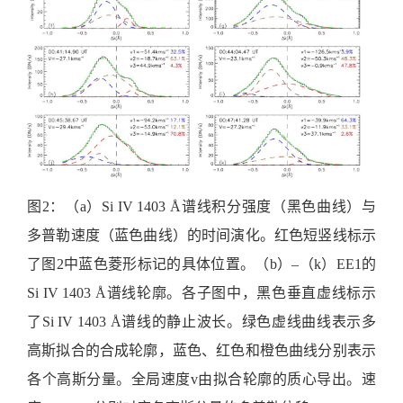
图2：（a）Si IV 1403 Å谱线积分强度（黑色曲线）与
多普勒速度（蓝色曲线）的时间演化。红色短竖线标示
了图2中蓝色菱形标记的具体位置。（b）–（k）EE1的
Si IV 1403 Å谱线轮廓。各子图中，黑色垂直虚线标示
了Si IV 1403 Å谱线的静止波长。绿色虚线曲线表示多
高斯拟合的合成轮廓，蓝色、红色和橙色曲线分别表示
各个高斯分量。全局速度v由拟合轮廓的质心导出。速