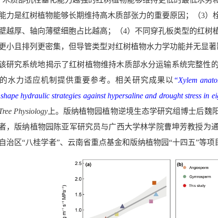
能力是红树植物能够长期维持高木质部张力的重要原因；（3）
壁越厚、轴向薄壁细胞占比越高；（4）不同穿孔板类型的红树
更小且排列更密集，但导管类型对红树植物水力学功能并无显著
该研究系统地揭示了红树植物维持木质部水分运输系统完整性
的水力适应机制提供重要参考。相关研究成果以
“
Xylem anatom
 shape hydraulic strategies against hypersaline and drought stress in
Tree Physiology
上。版纳植物园植物逆境生态学研究组博士后魏
者，版纳植物园陈亚军研究员与广西大学林学院曹坤芳教授为
自治区“八桂学者”、云南省重点基金和版纳植物园“十四五”等项