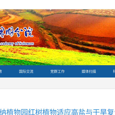
育
国际交流
党群工作
媒体扫描
纳植物园红树植物适应高盐与干旱复