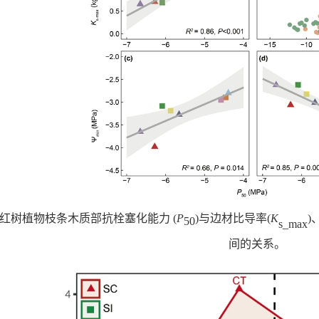
. 红树植物枝条木质部抗栓塞化能力 (
P
)与边材比导率(
K
)
50
s_max
间的关系。