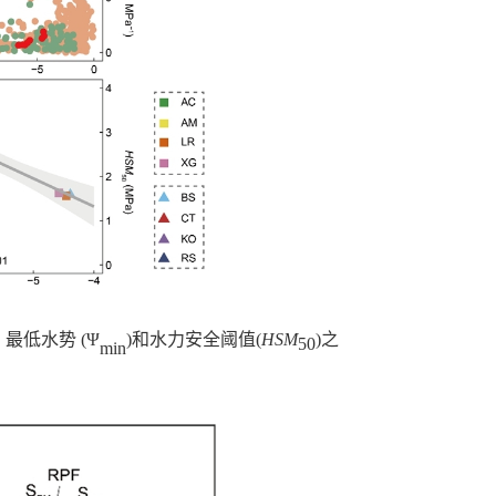
、最低水势 (Ψ
)和水力安全阈值(
HSM
)之
50
min