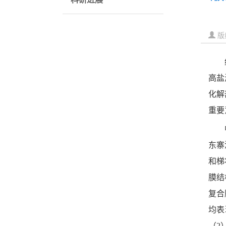
版
高盐
化解
重要
东寨
和梯
膜结
复合
均表
（2