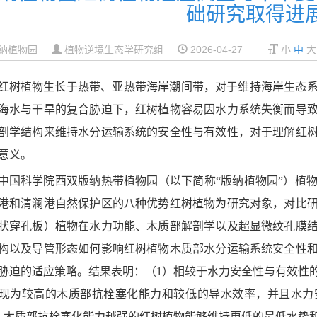
础研究取得进
纳植物园
植物逆境生态学研究组
2026-04-27
小
中
大
红树植物生长于热带、亚热带海岸潮间带，对于维持海岸生态
海水与干旱的复合胁迫下，红树植物容易因水力系统失衡而导
剖学结构来维持水分运输系统的安全性与有效性，对于理解红
意义。
中国科学院西双版纳热带植物园（以下简称“版纳植物园”）植
港和清澜港自然保护区的八种优势红树植物为研究对象，对比
状穿孔板）植物在水力功能、木质部解剖学以及超显微纹孔膜
构以及导管形态如何影响红树植物木质部水分运输系统安全性
胁迫的适应策略。结果表明：（1）相较于水力安全性与有效性
现为较高的木质部抗栓塞化能力和较低的导水效率，并且水力
）木质部抗栓塞化能力越强的红树植物能够维持更低的最低水势