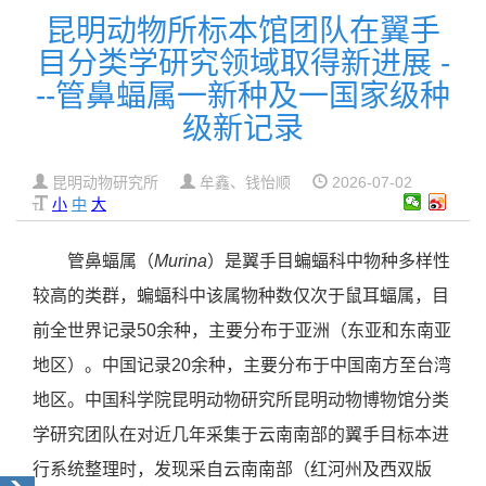
昆明动物所标本馆团队在翼手
目分类学研究领域取得新进展 -
--管鼻蝠属一新种及一国家级种
级新记录
昆明动物研究所
牟鑫、钱怡顺
2026-07-02
小
中
大
管鼻蝠属（
Murina
）是翼手目蝙蝠科中物种多样性
较高的类群，蝙蝠科中该属物种数仅次于鼠耳蝠属，目
前全世界记录
50
余种，主要分布于亚洲（东亚和东南亚
地区）。中国记录
20
余种，主要分布于中国南方至台湾
地区。中国科学院昆明动物研究所昆明动物博物馆分类
学研究团队在对近几年采集于云南南部的翼手目标本进
行系统整理时，发现采自云南南部（红河州及西双版