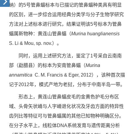
纳）的
5
号管鼻蝠标本与已描记的管鼻蝠种类具有明显
的区别，进一步综合运用经典分类学与分子生物学研究
方法对上述标本进行研究，结果证明该
5
号标本为管鼻
蝠属新物种：黄连山管鼻蝠（
Murina huanglianensis
S. Li & Mou, sp. nov.
）。
同时，运用上述研究方法，鉴定了
1
号采自云南南
部（勐腊县）的标本为安南管鼻蝠（
Murina
annamitica
C. M. Francis & Eger, 2012
），该种首次描
记于
2012
年，模式产地为老挝，分布于中南半岛一带。
形态上，黄连山管鼻蝠皮毛的金黄色护毛分布区
域、头骨矢状嵴与人字嵴退化状况及牙齿方面的特异性
齿列比等特征可与管鼻蝠属的其他已知物种明确区分。
在分子水平上，线粒体
DNA
系统发育与遗传距离分析