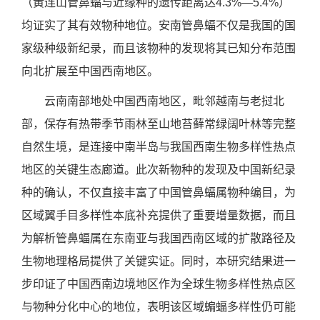
（黄连山管鼻蝠与近缘种的遗传距离达
4.3%—5.4%
）
均证实了其有效物种地位。安南管鼻蝠不仅是我国的国
家级种级新纪录，而且该物种的发现将其已知分布范围
向北扩展至中国西南地区。
云南南部地处中国西南地区，毗邻越南与老挝北
部，保存有热带季节雨林至山地苔藓常绿阔叶林等完整
自然生境，是连接中南半岛与我国西南生物多样性热点
地区的关键生态廊道。此次新物种的发现及中国新纪录
种的确认，不仅直接丰富了中国管鼻蝠属物种编目，为
区域翼手目多样性本底补充提供了重要增量数据，而且
为解析管鼻蝠属在东南亚与我国西南区域的扩散路径及
生物地理格局提供了关键实证。同时，本研究结果进一
步印证了中国西南边境地区作为全球生物多样性热点区
与物种分化中心的地位，表明该区域蝙蝠多样性仍可能