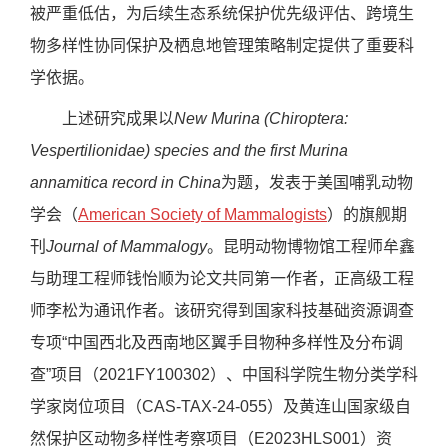
被严重低估，为后续生态系统保护优先级评估、跨境生
物多样性协同保护及栖息地管理策略制定提供了重要科
学依据。
上述研究成果以
New Murina (Chiroptera:
Vespertilionidae) species and the first Murina
annamitica record in China
为题，发表于美国哺乳动物
学会（
American Society of Mammalogists
）的旗舰期
刊
Journal of Mammalogy
。昆明动物博物馆工程师牟鑫
与助理工程师钱怡顺为论文共同第一作者，正高级工程
师李松为通讯作者。该研究得到国家科技基础资源调查
专项“中国西北及西南地区翼手目物种多样性及分布调
查”项目（
2021FY100302
）、中国科学院生物分类学科
学家岗位项目（
CAS-TAX-24-055
）及黄连山国家级自
然保护区动物多样性考察项目（
E2023HLS001
）资