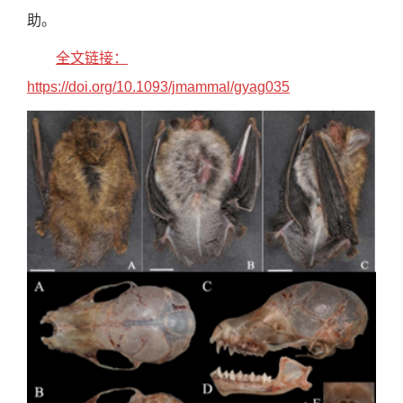
助。
全文链接：
https://doi.org/10.1093/jmammal/gyag035