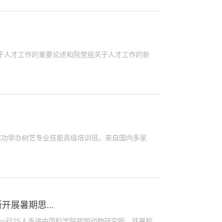
于人才工作的重要论述和院党组关于人才工作的新
）成功举办树艺专业技能高级培训班。来自国内多家
展暑期思...
践团一行25人走进中国科学院昆明动物研究所，开展校