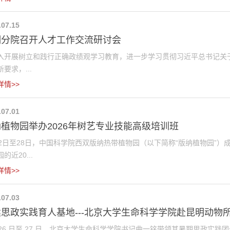
.07.15
明分院召开人才工作交流研讨会
入开展树立和践行正确政绩观学习教育，进一步学习贯彻习近平总书记关
要求，...
详情>>
.07.01
植物园举办2026年树艺专业技能高级培训班
22日至28日，中国科学院西双版纳热带植物园（以下简称“版纳植物园”
的近20...
详情>>
.07.03
思政实践育人基地---北京大学生命科学学院赴昆明动物所开
月 26 日至 27 日，北京大学生命科学学院书记曲一铭带领其暑期思政实