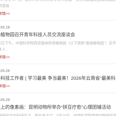
思政...
详情>>
.05.18
纳植物园召开青年科技人员交流座谈会
15日下午，中国科学院西双版纳热带植物园（以下简称“版纳植物园”）召
人...
详情>>
.05.28
科技工作者 | 学习最美 争当最美！2026年云南省“最美科技
详情>>
.05.29
上的像素画：昆明动物所举办“拼豆疗愈”心理团辅活动
解研究生的科研压力、提升专注力，5月20日，中国科学院昆明动物研究