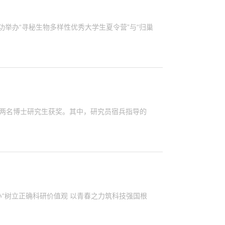
功举办“寻秘生物多样性优秀大学生夏令营”与“归巢
所两名博士研究生获奖。其中，研究员宿兵指导的
“树立正确科研价值观 以青春之力筑科技强国根