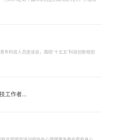
开青年科技人员座谈会，围绕“十五五”科技创新规划
工作者...
所联合昆明市培训师协会心理健康专委会奇愈身心