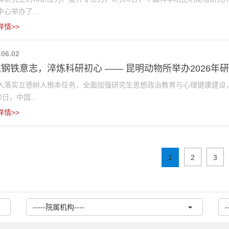
心举办了...
详情>>
.06.02
钢铁意志，淬炼科研初心 —— 昆明动物所举办2026年研究
入落实立德树人根本任务，全面加强研究生思想政治教育与心理健康建设
0日，中国...
详情>>
1
2
3
-----院属机构----
-