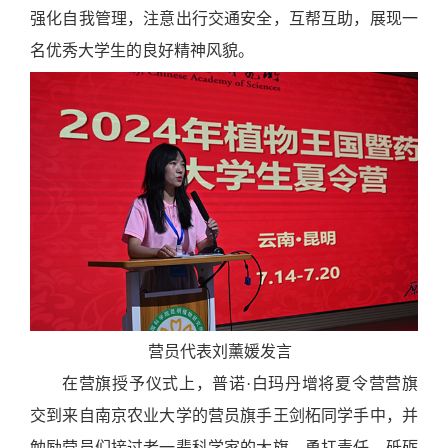
强化自我管理，注意出行交通安全，互帮互助，展现一
名优秀大学生的良好精神风貌。
营员代表刘薰媛发言
在营旗授予仪式上，普诺·白玛丹增将夏令营营旗
交到来自南京农业大学的营员旗手王剑柘同学手中，并
勉励营员们接过老一辈科学家的大旗，勇扛责任，砥砺