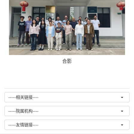
合影
-----相关链接----
-----院属机构----
-----友情链接----