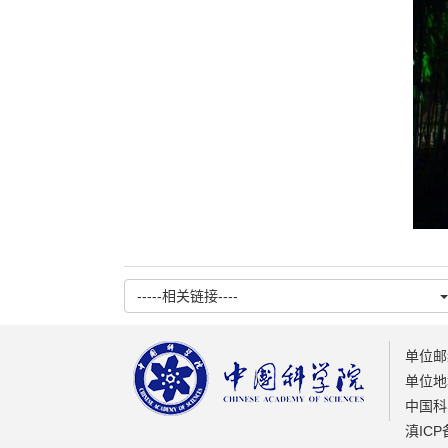
-----相关链接----
单位邮编
单位地址
中国科
滇ICP