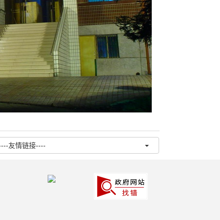
----友情链接----
5