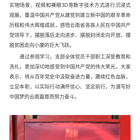
实物场景、视频和裸眼3D等数字技术方式进行沉浸式
观展，重温中国共产党从建党到建立新中国的艰辛革命
历程和伟大辉煌成就，感悟云南省各族人民在中国共产
党领导下，摆脱落后走向进步、摆脱封闭走向开放、摆
脱贫困走向小康的巨大飞跃。
通过参观学习，支部全体党员干部职工深受教育和
洗礼，更加深切地感受到中国共产党的伟大荣光。大家
表示，将从百年党史中汲取奋进力量，赓续红色血脉，
立足本职，以实际行动满怀信心、坚定前行，为谱写好
中国梦的云南篇章而努力奋斗。