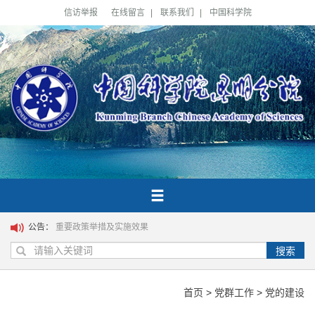
信访举报
在线留言
|
联系我们
|
中国科学院
公告：
重要政策举措及实施效果
搜索
首页
>
党群工作
>
党的建设