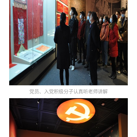
党员、入党积极分子认真听老师讲解