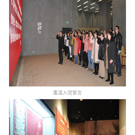
重温入党誓言