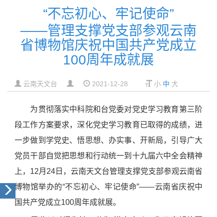
“不忘初心、牢记使命”
——管理支撑党支部参观云南
省博物馆庆祝中国共产党成立
100周年成就展
云南天文台
2021-12-28
小
中
大
为贯彻落实中科院和台党委对党史学习教育第三阶
段工作方案要求，深化党史学习教育已取得的成绩，进
一步做到学党史、悟思想、办实事、开新局，引导广大
党员干部自觉把思想和行动统一到十九届六中全会精神
上，12月24日，云南天文台管理支撑党支部参观云南省
博物馆举办的“不忘初心、牢记使命”——云南省庆祝中
国共产党成立100周年成就展。