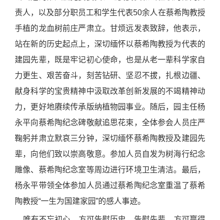
责人，以及部分职员工和学生代表
50
余人在蔡希陶教授
手植的龙血树前庄严肃立。甘烦远发表致辞，他表示，
站在新的历史起点上，深切缅怀以蔡希陶教授为代表的
建园先辈，既是牢记初心使命，也是从老一辈科学家自
力更生、艰苦奋斗，刻苦钻研、坚忍不拔，扎根边疆、
献身科学的宝贵精神中汲取改革创新发展的不竭精神动
力，更好地赓续传承版纳植物园事业。随后，园主任杨
永平向蔡希陶纪念碑敬献追思花束，全体参会人员庄严
鞠躬并肃立默哀三分钟，深切缅怀蔡希陶教授及建园先
辈，向他们致以崇高敬意。参加人员自发为树海行纪念
雕像、蔡希陶纪念室等周边进行环境卫生清洁。最后，
杨永平带领全体参加人员通过蔡希陶纪念室重温了蔡希
陶教授“一生为国建家园”的感人事迹。
唯有不忘初心，方可告慰历史、告慰先辈，方可赢得