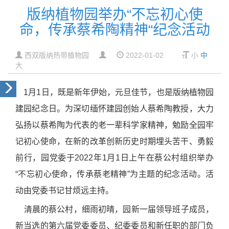
版纳植物园举办“不忘初心使
命，传承蔡希陶精神“纪念活动
西双版纳热带植物园
2022-01-02
小
中
大
1
月
1
日，既是新年伊始，元旦佳节，也是版纳植物园
建园纪念日。为深切缅怀建园创始人蔡希陶教授，大力
弘扬以蔡希陶为代表的老一辈科学家精神，勉励全园牢
记初心使命，在新的改革创新历史时期埋头苦干、勇毅
前行，园党委于
2022
年
1
月
1
日上午在蔡公村组织举办
“
不忘初心使命，传承蔡老精神
”
为主题的纪念活动。活
动由党委书记甘烦远主持。
清晨的蔡公村，细雨初晴，园新一届领导班子成员，
新当选的第六届党委委员、纪委委员和新任职的部门负