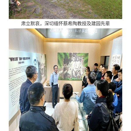
肃立默哀，深切缅怀蔡希陶教授及建园先辈