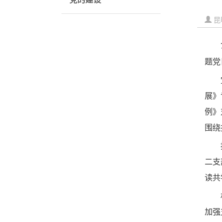
昆
题党
展》
例》
围绕
二支
读共
加强