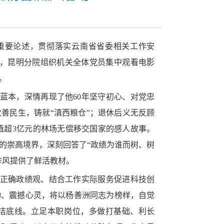
重要论述，贯彻落实云南省省委相关工作安
下午，昆明分院组织机关全体党员集中观看电影
。
蓝本，深情再现了他60年坚守初心、对党忠
善民生，铸就“滇西粮仓”；退休后义无反顾
价值超3亿元的林场无偿移交国家的感人故事。
的崇高境界，深刻回答了“政绩为谁而树、树
作风提供了鲜活教材。
正确政绩观、结合工作实际服务促进科技创
动、震撼心灵，将以杨善洲同志为榜样，自觉
洁底线。立足本职岗位，多做打基础、利长