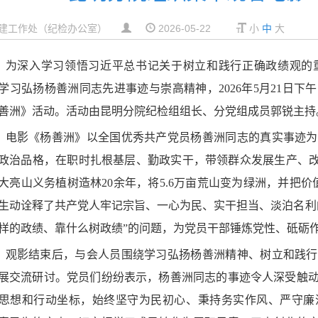
建工作处（纪检办公室）
2026-05-22
小
中
大
为深入学习领悟习近平总书记关于树立和践行正确政绩观的
学习弘扬杨善洲同志先进事迹与崇高精神，2026年5月21日
善洲》活动。活动由昆明分院纪检组组长、分党组成员郭锐主持
电影《杨善洲》以全国优秀共产党员杨善洲同志的真实事迹为
政治品格，在职时扎根基层、勤政实干，带领群众发展生产、改
大亮山义务植树造林20余年，将5.6万亩荒山变为绿洲，并把
生动诠释了共产党人牢记宗旨、一心为民、实干担当、淡泊名利
样的政绩、靠什么树政绩”的问题，为党员干部锤炼党性、砥砺
观影结束后，与会人员围绕学习弘扬杨善洲精神、树立和践行
展交流研讨。党员们纷纷表示，杨善洲同志的事迹令人深受触
思想和行动坐标，始终坚守为民初心、秉持务实作风、严守廉