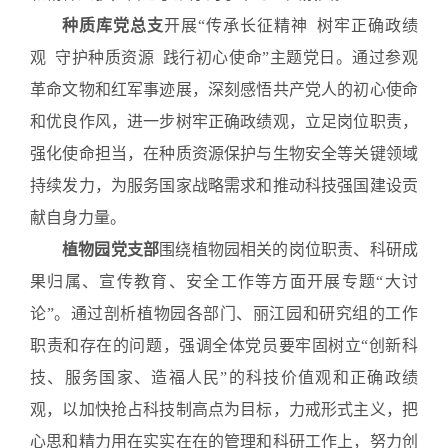
种质库党总支
开展“传承长征精神 树牢正确政绩
观 守护种质资源 践行初心使命”主题党日。通过参观
革命文物和红军事迹展，深刻感悟共产党人的初心使命
和优良作风，进一步树牢正确政绩观，立足岗位职责，
强化使命担当，在种质资源保护与生物安全等关键领域
持续发力，为服务国家战略需求和推动科技强国建设贡
献自身力量。
植物园党支部
围绕植物园相关的岗位职责、科研成
果归属
、宣传教育、安全工作等方面开展专题“大讨
论”。通过剖析植物园各部门、丽江园和研究组的工作
职责
和
存在的问题，强调全体党员要牢固树立“创新科
技、服务国家、造福人民”的科技价值观和正确政绩
观，以加快抢占科技制高点为目标，力戒形式主义，把
心思和精力用在实实在在的管理和科研工作上，努力创