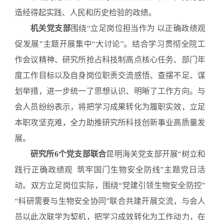
造经得起实践、人民和历史检验的政绩。
机关党支部
围绕“立足岗位担当作为 以正确政绩观
促发展”主题开展集中
“大讨论”。结合学习贯彻全院工
作会议精神、研究所抢占科技制高点核心任务、部门年
度工作目标以及自身岗位职责交流感悟、查摆不足、谋
划举措，进一步统一了思想认识、明晰了工作方向。与
会人员纷纷表示，将把学习成果转化为履职实效，立足
本职攻坚克难，全力助推研究所科技创新事业高质量发
展。
研究所6个党支部
联合
昆明海关党支部开展“树立和
践行正确政绩观 筑牢国门生物安全防线”主题党日活
动。双方立足岗位实际，围绕“党建引领生物安全防控”
“科研需要与生物安全协同”联合共建开展交流，与会人
员以此次联学为契机，把学习成效转化为工作动力，在