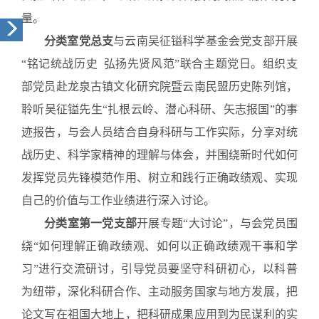
量。
分类室党总支
与云南吴征镒科学基金会党支部开展
“铭记统战历史 弘扬先贤风范”联合主题党日。组织支
部党员赴龙泉古镇文化研究院暨云南民盟历史陈列馆，
聆听吴征镒先生“扎根云岭、潜心科研、矢志报国”的事
迹报告，与会人员结合自身科研与工作实际，分享对统
战历史、科学家精神的理解与体会，并围绕新时代如何
发挥党员先锋模范作用、树立和践行正确政绩观、实现
自己的价值与工作业绩进行深入讨论。
分类室第一党支部
开展专题“大讨论”，与会党员围
绕“如何理解正确政绩观、如何以正确政绩观干事和学
习”进行交流研讨，引导党员要坚守科研初心，以科普
为纽带，深化科研合作、主动服务国家与地方发展，把
论文写在祖国大地上，把科研成果应用到为民谋利的实