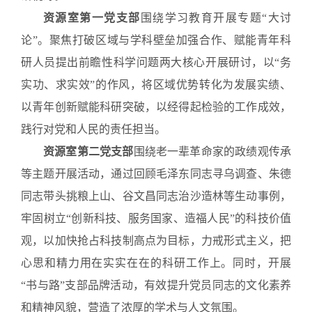
资源室第一党支部
围绕学习教育开展专题“大讨
论”。聚焦打破区域与学科壁垒加强合作、赋能青年科
研人员提出前瞻性科学问题两大核心开展研讨，以“务
实功、求实效”的作风，将区域优势转化为发展实绩、
以青年创新赋能科研突破，以经得起检验的工作成效，
践行对党和人民的责任担当。
资源室第二党支部
围绕老一辈革命家的政绩观传承
等主题开展活动，通过回顾毛泽东同志寻乌调查、朱德
同志带头挑粮上山、谷文昌同志治沙造林等生动事例，
牢固树立“创新科技、服务国家、造福人民”的科技价值
观，以加快抢占科技制高点为目标，力戒形式主义，把
心思和精力用在实实在在的科研工作上。同时，开展
“书与路”支部品牌活动，有效提升党员同志的文化素养
和精神风貌，营造了浓厚的学术与人文氛围。