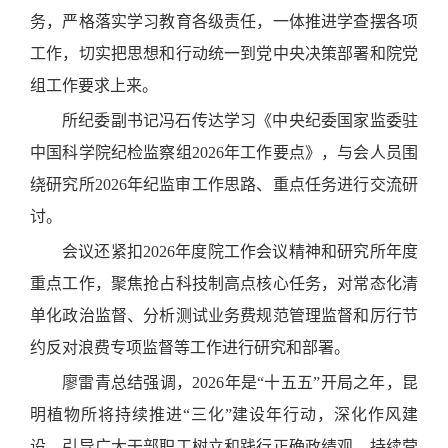
务，严格落实学习教育各级责任，一体推进学查摆各项
工作，切实把思想和行动统一到党中央决策部署和院党
组工作要求上来。
所纪委副书记冯石传达学习《中央纪委国家监委驻
中国科学院纪检监察组
2026
年工作要点》，与会人员围
绕研究所
2026
年纪监审工作思路、重点任务进行交流研
讨。
会议还紧扣
2026
年度院工作会议精神和研究所年度
重点工作，聚焦抢占科技制高点核心任务，对常态化清
单化政治监督、分析测试业务费规范管理监督和厉行节
约反对浪费专项监督等工作进行研究和部署。
廖雷青总结强调，
2026
年是
“
十五五
”
开局之年，
昆
明植物所
将持续推进
“
三化
”
建设年行动，深化作风建
设，引导广大干部职工树立和践行正确政绩观，持续营