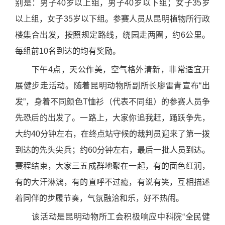
别是：男子40岁以上组，男子40岁以下组；女子35岁
以上组，女子35岁以下组。参赛人员从昆明植物所行政
楼集合出发，按照规定路线，绕园走两圈，约6公里。
每组前10名到达的均有奖励。
下午4点，天公作美，空气格外清新，非常适宜开
展健步走活动。随着昆明动物所副所长廖雷青宣布“出
发”，身着不同颜色T恤衫（代表不同组）的参赛人员争
先恐后的出发了。一路上，大家你追我赶，踊跃争先，
大约40分钟左右，在终点站守候的裁判员迎来了第一拨
到达的先头尖兵；约60分钟左右，最后一批人员到达。
赛程结束，大家三五成群地聚在一起，有的面色红润，
有的大汗淋漓，有的直呼不过瘾，有说有笑，互相描述
着同伴的步履节奏，气氛融洽和乐，好不热闹。
该活动是昆明动物所工会积极响应中科院“全民健