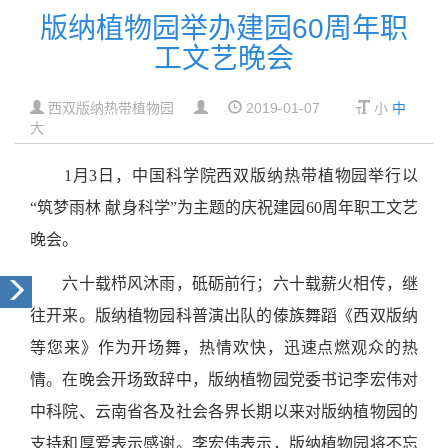
版纳植物园举办建园60周年职
工文艺晚会
西双版纳热带植物园
2019-01-07
小
中
大
1月3日，
中国科学院西双版纳热带植物园举行以
“筑梦雨林 献身科学”为主题的庆祝建园60周年职工文艺
晚会。
六十载栉风沐雨，砥砺前行；六十载薪火相传，继
往开来。
版纳植物园科普演出队的傣族舞蹈《西双版纳
等您来》作为开场舞，热情欢快，迅速点燃观众的热
情。在晚会开场致辞中，版纳植物园党委书记李宏伟对
中科院、云南省各及社会各界长期以来对版纳植物园的
支持和厚爱表示感谢。李宏伟表示，
版纳植物园将不忘