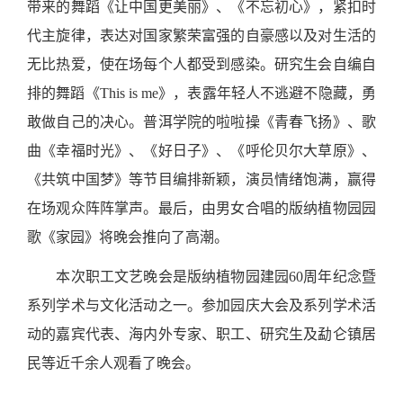
带来的舞蹈《让中国更美丽》、《不忘初心》，紧扣时
代主旋律，表达对国家繁荣富强的自豪感以及对生活的
无比热爱，使在场每个人都受到感染。研究生会自编自
排的舞蹈《This is me》，表露年轻人不逃避不隐藏，勇
敢做自己的决心。普洱学院的啦啦操《青春飞扬》、歌
曲《幸福时光》、《好日子》、《呼伦贝尔大草原》、
《共筑中国梦》等节目编排新颖，演员情绪饱满，赢得
在场观众阵阵掌声。最后，由男女合唱的版纳植物园园
歌《家园》将晚会推向了高潮。
本次职工
文艺晚会是版纳植物园建园60周年纪念暨
系列学术与文化活动之一。
参加园庆大会及系列学术活
动的嘉宾代表、海内外专家、职工、研究生及勐仑镇居
民等近千余人观看了晚会
。