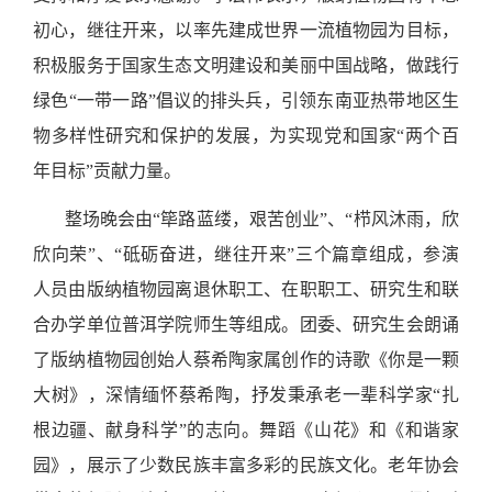
初心，继往开来，以率先建成世界一流植物园为目标，
积极服务于国家生态文明建设和美丽中国战略，做践行
绿色“一带一路”倡议的排头兵，引领东南亚热带地区生
物多样性研究和保护的发展，为实现党和国家“两个百
年目标”贡献力量
。
整场
晚会由“筚路蓝缕，艰苦创业”、“栉风沐雨，欣
欣向荣”、“砥砺奋进，继往开来”三个篇章组成，参演
人员由版纳植物园离退休职工、在职职工、研究生和联
合办学单位普洱学院师生等组成。
团委、研究生会朗诵
了版纳植物园创始人蔡希陶家属创作的诗歌《你是一颗
大树》，深情缅怀蔡希陶，抒发秉承老一辈科学家“扎
根边疆、献身科学”的志向。舞蹈《山花》和《和谐家
园》，展示了少数民族丰富多彩的民族文化。老年协会