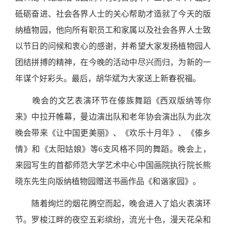
砥砺奋进、社会各界人士的关心帮助才造就了今天的版
纳植物园，他向所有职员工和家属以及社会各界人士致
以节日的问候和衷心的感谢，并希望大家发扬植物园人
团结拼搏的精神，在今晚的活动中尽兴而归，为新的一
年谋个好彩头。最后，胡华斌为大家送上新春祝福。
晚会的文艺表演环节在傣族舞蹈《西双版纳等你
来》中拉开帷幕，曼边演出队和老年协会演出队为此次
晚会带来《让中国更美丽》、《欢乐十月年》、《傣乡
情》和《太阳姑娘》等6支风格不同的舞蹈。晚会上，
来园写生的首都师范大学艺术中心中国画院执行院长熊
晓东先生向版纳植物园赠送书画作品《和谐家园》。
随着绚烂的烟花腾空而起，晚会进入了焰火表演环
节。罗梭江畔的夜空五彩缤纷，流光十色，漫天花朵和