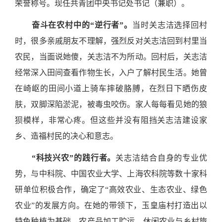
荣誉称号。现任共青团中央书记处书记（兼职）。
奋斗在农村中的“逆行者”。
当时关志洁选择回村
时，很多亲戚朋友不理解，强烈反对关志洁回到村里当
农民，当面说她傻，关志洁不为所动。回村后，关志洁
经常深入田间查看作物生长，入户了解村民生活。她曾
在崎岖的田间小道上骑车摔破胳膊，在烈日下晒伤皮
肤，双脚深陷淤泥，被毒虫咬伤。家人每每看见她的狼
狈模样，非常心疼。但这些并没有阻挡关志洁建设家
乡、造福村民的决心和意志。
“科技兴农”的践行者。
关志洁结合自身的专业优
势，与中科院、中国农业大学、上海农科院等数十家科
研单位积极合作，确定了“高效农业、生态农业、绿色
农业”的发展方向。在她的带领下，玉皇庙村打造出以
特色种植为基础，农产品加工贮运，休闲农业与乡村旅