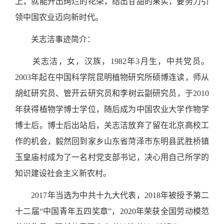
上，就能开出绚烂的花朵，结出甘甜的果实，要努力引
领中国农业迈向新时代。
关志洁事迹简介：
关志洁，女，汉族，
1982
年
3
月生，中共党员。
2003
年起在中国科学院昆明植物研究所硕博连读，师从
胡虹研究员、管开云研究员和李树云副研究员，于
2010
年获得植物学博士学位，随后成为中国农业大学作物学
博士后。博士后出站后，关志洁放弃了留在北京高校工
作的机会，毅然回到家乡山东省菏泽市东明县武胜桥镇
玉皇庙村成为了一名村党支部书记，决心用自己所学的
知识建设社会主义新农村。
2017
年当选为中共十九大代表，
2018
年被授予第二
十二届
“
中国青年五四奖章
”
，
2020
年荣获全国劳动模范