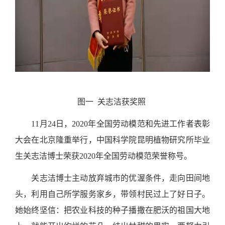
图一
关志洁获奖照
11
月
24
日，
2020
年全国劳动模范和先进工作者表彰
大会在北京隆重举行，中国科学院昆明植物研究所毕业
生关志洁博士荣获
2020
年全国劳动模范荣誉称号。
关志洁博士主动放弃城市的优渥条件，走向田间地
头，利用自己所学服务家乡，带领村民过上了好日子。
她始终坚信：把农业科技的种子播撒在肥沃的祖国大地