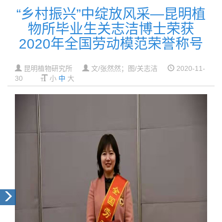
“乡村振兴”中绽放风采—昆明植
物所毕业生关志洁博士荣获
2020年全国劳动模范荣誉称号
昆明植物研究所
文/张然然；图/关志洁
2020-11-
30
小
中
大