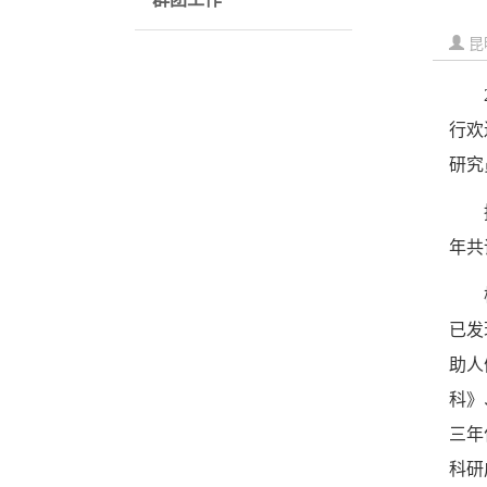
昆
行欢
研究
年共
已发
助人
科》
三年
科研