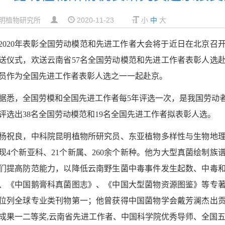
明植物研究所
2020-11-23
小
中
大
2020
年表彰全国劳动模范和先进工作者大会将于近日在北京召
送仪式，欢送云南省
57
名全国劳动模范和先进工作者表彰人选
员作为全国先进工作者表彰人选之一一起赴京。
据悉，全国劳模和全国先进工作者每
5
年评选一次，是我国劳动
评选出
38
名全国劳动模范和
19
名全国先进工作者拟表彰人选。
杨祝良，中科院昆明植物所研究员、东亚植物多样性与生物地理
现4个新亚科、21个新属、260余个新种。他为大型真菌绘制
们提高防范能力，以降低云南野生菌中毒事件发生起数、中毒
、《中国鹅膏科真菌图志》、《中国大型菌物资源图鉴》等专
位列全球专业类刊物第一；他曾获得中国菌物学会戴芳澜杰出
成果一二等奖,云南省先进工作者、
中国科学院优秀导师、
全国