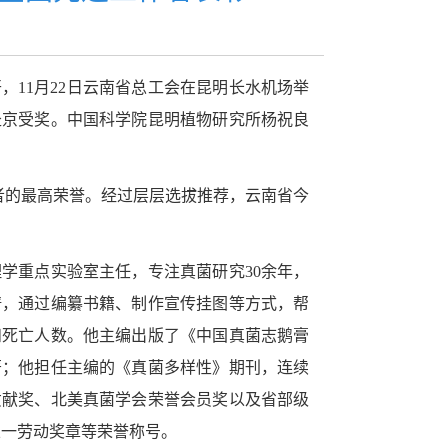
开，
11
月
22
日云南省总工会在昆明长水机场举
赴京受奖。中国科学院昆明植物研究所杨祝良
者的最高荣誉。经过层层选拔推荐，云南省今
学重点实验室主任，专注真菌研究30余年，
族谱，通过编纂书籍、制作宣传挂图等方式，帮
和死亡人数。他主编出版了《中国真菌志鹅膏
著；他担任主编的《真菌多样性》期刊，连续
贡献奖、北美真菌学会荣誉会员奖以及省部级
五一劳动奖章等荣誉称号。