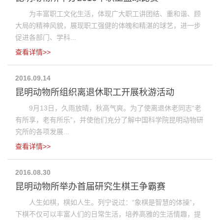
为丰富职工文化生活，体现广大职工讲团结、重和谐、顾
大局的精神风貌，展现职工强健的体魄和精湛的球艺，进一步
促进各部门、学科...
查看详情>>
2016.09.14
昆明动物所组织离退休职工开展秋游活动
9月13日，久雨放晴，秋高气爽。为了使离退休老同志“老
有所享，老有所乐”，并使他们充分了解中国科学院昆明动物研
究所的各项发展...
查看详情>>
2016.08.30
昆明动物所举办首届研究生棋王争霸赛
人生如棋，棋如人生。列宁说过：“象棋是智慧的体操”，
下棋不仅可以丰富人们的日常生活，培养高雅的生活情趣，提