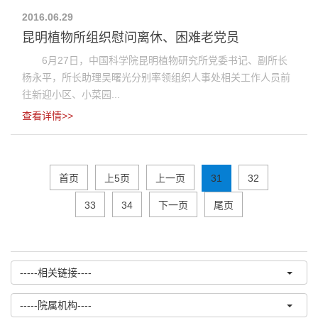
2016.06.29
昆明植物所组织慰问离休、困难老党员
6月27日，中国科学院昆明植物研究所党委书记、副所长
杨永平，所长助理吴曙光分别率领组织人事处相关工作人员前
往新迎小区、小菜园...
查看详情>>
首页
上5页
上一页
31
32
33
34
下一页
尾页
-----相关链接----
-----院属机构----