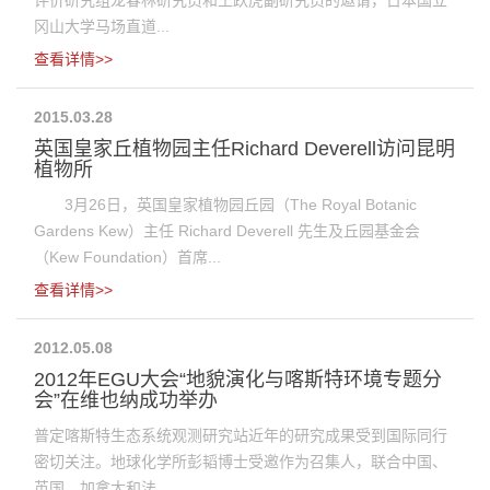
评价研究组龙春林研究员和王跃虎副研究员的邀请，日本国立
冈山大学马场直道...
查看详情>>
2015.03.28
英国皇家丘植物园主任Richard Deverell访问昆明
植物所
3月26日，英国皇家植物园丘园（The Royal Botanic
Gardens Kew）主任 Richard Deverell 先生及丘园基金会
（Kew Foundation）首席...
查看详情>>
2012.05.08
2012年EGU大会“地貌演化与喀斯特环境专题分
会”在维也纳成功举办
普定喀斯特生态系统观测研究站近年的研究成果受到国际同行
密切关注。地球化学所彭韬博士受邀作为召集人，联合中国、
英国、加拿大和法...