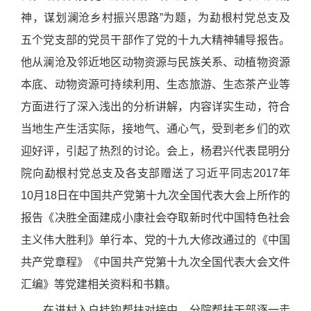
神，谋划澜沧乡村振兴思路”为题，为勐根村党总支及
五个党支部的党员干部作了党的十九大精神辅导报告。
他从澜沧及邻近地区动物资源与民族关系、动植物资源
本底、动物资源可持续利用、生态旅游、生态茶产业等
方面进行了深入浅出的分析讲解，内容详实生动，符合
当地生产生活实际，接地气、通心气，受到老乡们的欢
迎好评，引起了热烈的讨论。会上，杨君兴代表昆明分
院向勐根村党总支及各支部赠送了习近平同志
2017
年
10
月
18
日在中国共产党第十九次全国代表大会上所作的
报告《决胜全面建成小康社会夺取新时代中国特色社会
主义伟大胜利》单行本、党的十九大修改通过的《中国
共产党章程》《中国共产党第十九次全国代表大会文件
汇编》等党建相关资料和书籍。
在进村入户挂钩帮扶对接中，分院帮扶干部逐一走