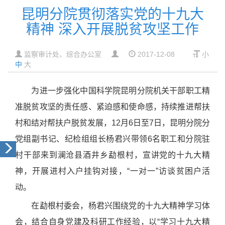
昆明分院贯彻落实党的十九大
精神 深入开展脱贫攻坚工作
监察审计处、综合办公室
2017-12-08
小
中
大
为进一步强化中国科学院昆明分院机关干部职工精
准脱贫攻坚的责任感、紧迫感和使命感，持续推进帮扶
村和结对帮扶户脱贫发展，
12
月
6日
至
7
日，昆明分院分
党组副书记、纪检组组长杨君兴带领6名职工和分院驻
村干部来到澜沧县酒井乡勐根村，宣讲党的十九大精
神，开展进村入户挂钩对接，“一对一”访谈贫困户活
动。
在勐根村委会，杨君兴围绕党的十九大精神学习体
会，结合自身党建及科研工作经验，以“学习十九大精