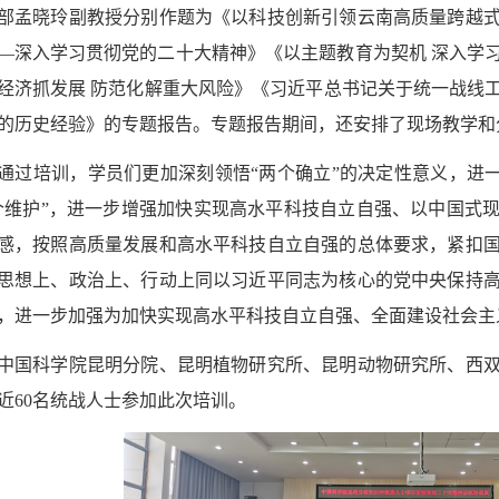
部孟晓玲副教授分别作题为《以科技创新引领云南高质量跨越
—深入学习贯彻党的二十大精神
》《
以主题教育为契机
深入学
经济抓发展
防范化解重大风险
》《
习近平总书记关于统一战线
的历史经验
》
的专题报告。专题报告期间，还安排了现场教学和
通过培训，学员们更加深刻领悟“两个确立”的决定性意义，进一
个维护”，进一步增强加快实现高水平科技自立自强、以中国式
感，按照高质量发展和高水平科技自立自强的总体要求，紧扣
思想上、政治上、行动上同以习近平同志为核心的党中央保持
，进一步加强为加快实现高水平科技自立自强、全面建设社会主
国科学院
昆明分院、昆明植物研究所、昆明动物研究所、西
近
60
名统战人士参加此次培训。