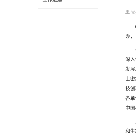
党
6月
办，
深入
发展
士密
技创
各单
中国
和生