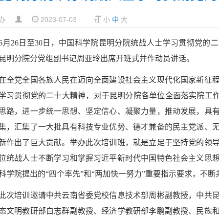
办
2023-07-03
小
中
大
26日至30日，中国科学院昆明分院统战人士学习贯彻党的
昆明分院分党组副书记周亚玲出席开班式并作动员讲话。
在全党全国各族人民在迈向全面建设社会主义现代化国家新征
学习贯彻党的二十大精神，对于昆明分院各单位全面落实院工作
思路，进一步统一思想、坚定信心、凝聚力量，推动发展，具
集，汇集了一大批具有科技专业优势、德才兼备的民主党派、
新作出了巨大贡献。举办此次培训班，就是立足于坚持党的领
位统战人士不断学习和掌握习近平新时代中国特色社会主义思
科学院提出的“四个率先”和“两加快一努力”重要指示要求，不
此次培训邀请中共云南省委党校信息技术部周彬副教授，中共
态文明教研部白志群副教授、经济学教研部李鹏副教授、民族