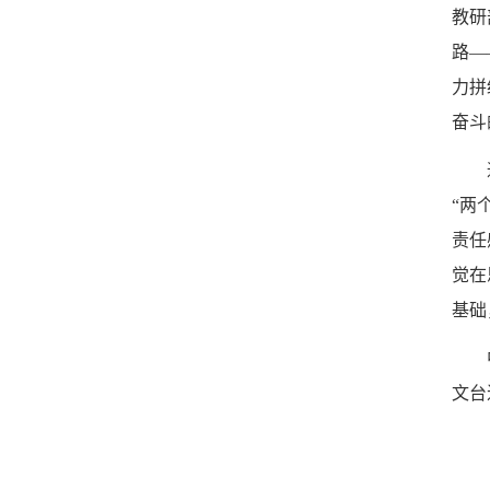
教研
路—
力拼
奋斗
“两
责任
觉在
基础
中
文台