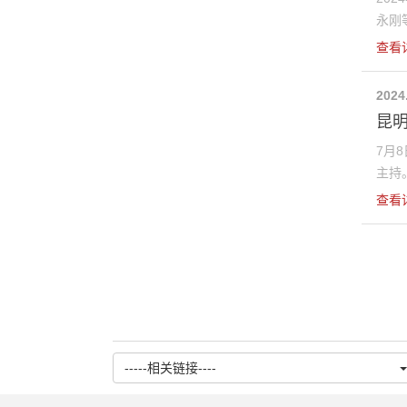
永刚等
查看
2024
昆
7月
主持。
查看
-----相关链接----