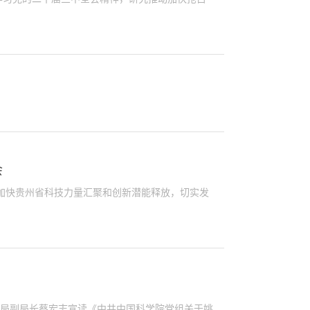
会
加快贵州省科技力量汇聚和创新潜能释放，切实发
事局副局长蔡宏志宣读《中共中国科学院党组关于姚