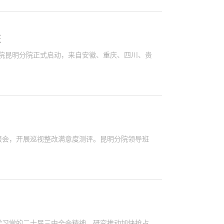
班
科学院昆明分院正式启动，来自安徽、重庆、四川、贵
报会，开展巡视整改满意度测评。昆明分院领导班
学习党的二十届三中全会精神，研究推动加快抢占