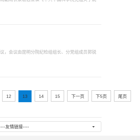
会议，会议由昆明分院纪检组组长、分党组成员郭锐
12
13
14
15
下一页
下5页
尾页
----友情链接----