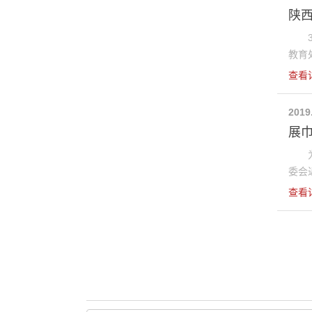
陕
3月
教育处
查看
2019
展巾
为隆
委会近
查看