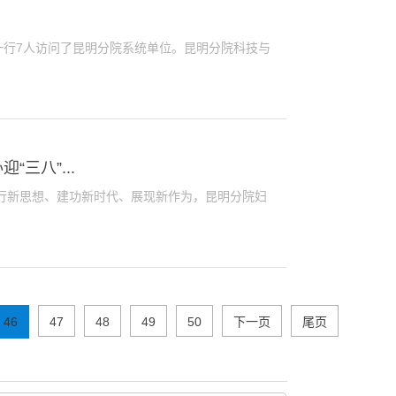
行7人访问了昆明分院系统单位。昆明分院科技与
三八”...
践行新思想、建功新时代、展现新作为，昆明分院妇
46
47
48
49
50
下一页
尾页