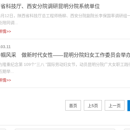
西省科技厅、西安分院调研昆明分院系统单位
12日，陕西省科技厅总工程师杨柳、西安分院副院长李保国率调研组一
陪同调...
详情>>
.03.11
帼风采 做新时代女性——昆明分院妇女工作委员会举办迎“
重纪念第 109个“三八 ”国际劳动妇女节，动员昆明分院广大女职工
期举...
详情>>
首页
上5页
上一页