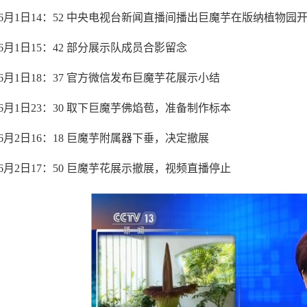
6
月
1
日
14
：
52
中央电视台新闻直播间播出巨魔芋在版纳植物园
6
月
1
日
15
：
42
部分展示队成员合影留念
6
月
1
日
18
：
37
官方微信发布巨魔芋花展示小结
6
月
1
日
23
：
30
取下巨魔芋佛焰苞，准备制作标本
6
月
2
日
16
：
18
巨魔芋附属器下垂，决定撤展
6
月
2
日
17
：
50
巨魔芋花展示撤展，视频直播停止