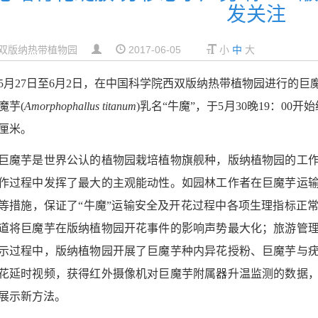
发关注
双版纳热带植物园
2017-06-05
小
中
大
5
月
27
日至
6
月
2
日，在中国科学院西双版纳热带植物园进行的巨
魔芋
(
Amorphophallus titanum
)
乳名
“牛魔”，于
5
月
30
晚
19：00
开始
厘米。
巨魔芋是世界公认的植物园栽培植物旗舰种，版纳植物园的工
作过程中发挥了最大的主观能动性。如园林工作者在巨魔芋运
等措施，保证了“牛魔”运输安全及开花过程中各项生理指标正
道将巨魔芋在版纳植物园开花事件的影响声势最大化；旅游管
示过程中，版纳植物园开展了巨魔芋种内异花授粉、巨魔芋与
花延时视频，获得红外摄像机对巨魔芋附属器升温监测的数据
展示新方法。