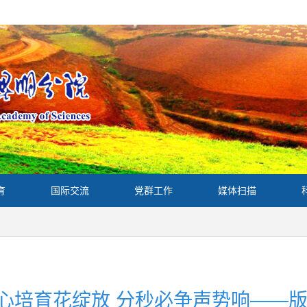
育
国际交流
党群工作
媒体扫描
心培育花绽放 分秒必争声势响——