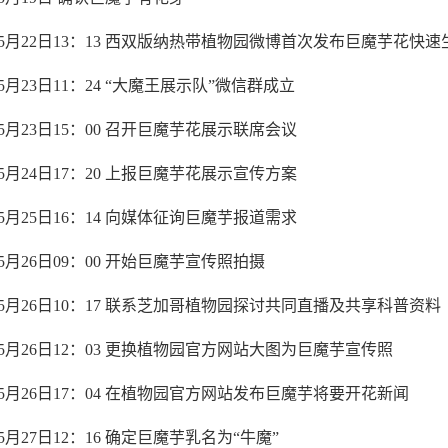
5
月
22
日
13
：
13
西双版纳热带植物园微博首次发布巨魔芋花快速
5
月
23
日
11
：
24
“大魔王展示队”微信群成立
5
月
23
日
15
：
00
召开巨魔芋花展示联席会议
5
月
24
日
17
：
20
上报巨魔芋花展示宣传方案
5
月
25
日
16
：
14
向媒体征询巨魔芋报道需求
5
月
26
日
09
：
00
开始巨魔芋宣传照拍摄
5
月
26
日
10
：
17
联系芝加哥植物园探讨共同直播及共享科普资料
5
月
26
日
12
：
03
更换植物园官方网站大图为巨魔芋宣传照
5
月
26
日
17
：
04
在植物园官方网站发布巨魔芋将要开花新闻
5
月
27
日
12
：
16
确定巨魔芋乳名为“牛魔”