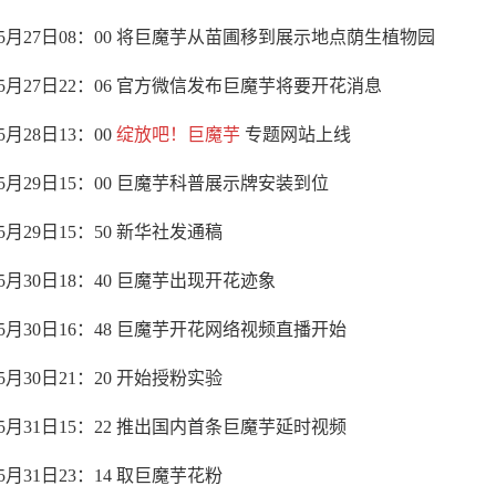
5
月
27
日0
8
：
00
将巨魔芋从苗圃移到展示地点荫生植物园
5
月
27
日
22
：
06
官方微信发布巨魔芋将要开花消息
5
月
28
日
13
：
00
绽放吧！巨魔芋
专题网站上线
5
月
29
日
15
：
00
巨魔芋科普展示牌安装到位
5
月
29
日
15
：
50
新华社发通稿
5
月
30
日
18
：
40
巨魔芋出现开花迹象
5
月
30
日
16
：
48
巨魔芋开花网络视频直播开始
5
月
30
日
21
：
20
开始授粉实验
5
月
31
日
15
：
22
推出国内首条巨魔芋延时视频
5
月
31
日
23
：
14
取巨魔芋花粉