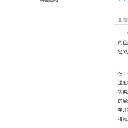
西
的巨
径
92
在工
湿度
等渠
的展
芋开
植物