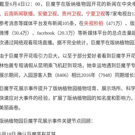
截至
6
月
4
日
12
：
00
，巨魔芋在版纳植物园开花的新闻在中央
、
云南新闻联播
、
安徽卫视
、
贵州卫视
、
宁夏卫视
等
7
家电视台
1
参考消息等媒体平台发布新闻
105
条，在
央视秒拍
（
471
万）、版
微博（
50.4
万）、
facebook
（
20.3
万）等新媒体平台的总点击量
次通过网络观看现场直播。
据不完全统计，巨魔芋在版纳植物园
由于巨魔芋开花吸引力巨大，以至于部分爱好者看到巨魔芋开
林怡晨专程请假从昆明乘飞机赶到现场，她幸运地遇到巨魔芋
展示期间，入园游客人数（
8406
）相比
2016
年（
7948
）同期增长
巨魔芋花展示事件提升了版纳植物园植物培育、展示场所、科
快速应对大事件的经验，扩展了版纳植物园的知名度和影响力
美丽画卷。
纳植物园
巨魔芋花展示事件关键节点回顾：
5
月
19
日
确认巨魔芋有花芽