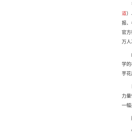
道
）
报、
官方
万人
学的
芋花
力量
一幅
版