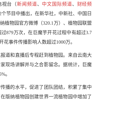
电视台（
新闻频道
、
中文国际频道
、
财经频
2
个节目中播出，在新华社，中新社、中国日
纳植物园官方微博（
320.1
万）、植物园联盟
超过
879
万次，
在巨魔芋开花过程中有超过
3.7
开花事件传播影响人数超过
1000
万。
花报道和直播后专程赶到植物园。来自云南大
专家现场讲解并与之合影留念。据统计，巨魔
5%
。
学传播的水平，促进了团队团结，积累了集中
，在版纳植物园创建世界一流植物园中增加了