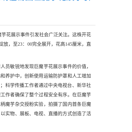
魔芋花展示事件引发社会广泛关注。这株开花
绽放，至
23：
00
完全展开，花高
145
厘米，直
作人员敏锐地发现巨魔芋花展示事件的价值，
输和养护中，创新使用运输防护罩和人工增加
常；科学传播工作者通过中央电视台、新华社
理工作者确保了整个过程安全有序。
在巨魔芋
疣柄魔芋杂交授粉实验，拍摄了国内首条巨魔
，以实物、展板、电视、直播的方式创造了活