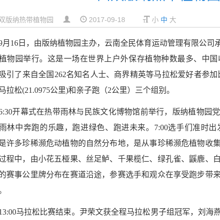
双版纳热带植物园
2017-09-18
小
中
大
9
月
16
日，由版纳植物园主办，
云南全民体育运动管理有限公司
植物园举行。这是一场在世界上户外保存植物种数最多、中国
吸引了来自全国
262
名知名人士、商界精英等马拉松爱好者参加
马拉松
(21.0975
公里
)
和亲子跑（
2
公里）三个组别。
6
:
30
开幕式在热带雨林与民族文化博物馆前举行，版纳植物园
雨林中奔跑的乐趣，跑进绿色、跑进未来。
7
:
00
选手们准时出
是许多珍稀濒危动植物的自然分布地，是从事珍稀濒危植物收
过程中，由小花五桠果、丝足鲈、千果榄仁、绿孔雀、鼷鹿、
的赛事公里牌分布在赛道沿途，参赛选手和观众在享受跑步带
。
13
:
00
马拉松比赛结束。尹荣文获全程马拉松男子组冠军，刘海