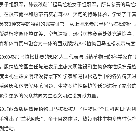
男子组冠军，孙云秋获半程马拉松女子组冠军。所有参赛的马拉
、在热带雨林和热带石灰岩森林中奔跑的特殊体验，学到了丰
英文
3
种文字的特别的完赛证书。从上海来参加半程马拉松的何
版纳植物园环境优美、空气清新，热带雨林赛道处处充满惊喜
育和体育赛事融合为一体的西双版纳热带植物园马拉松表示高度
20
:
00
参加马拉松比赛的知名人士代表与版纳植物园的科学家在“
。版纳植物园主任陈进表示生态文明建设和生物多样性保护是
度重视生态文明建设背景下科学家和马拉松选手中的各界精英
活经历和体验就环境问题、生物多样性保护等话题进行了充分
吸引更多的公众共同为生态文明建设贡献力量。
2017
西双版纳热带植物园马拉松拉开了植物园“全国科普日”系
手推出了“兰花回归”、亲子自然体验、热带雨林生物多样性保护
列活动。