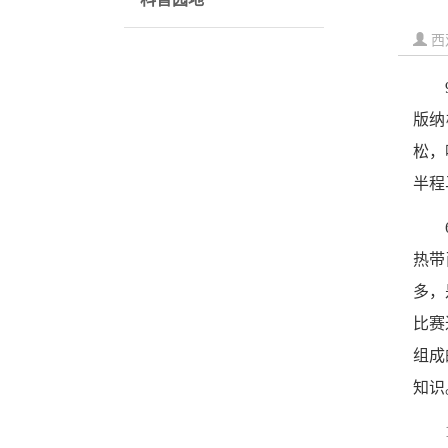
西
版纳
松，
半程
热带
多，
比赛
组成
知识