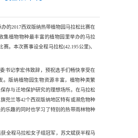
承办的
2017西双版纳热带植物园马拉松比赛在
收集植物物种最丰富的植物园里举办的马拉
比赛。本次赛事设全程马拉松
(42.195
公里
)
、
党委书记李宏伟致辞，预祝选手们畅快享受在
发。版纳植物园生物资源丰富，植物种类繁
集保存与迁地保护研究的理想场所。在马拉松
白旗兜兰等
42
个西双版纳地区特有或濒危物种
来的乐趣的同时也学习了特别的热带雨林物种
燕获全程马拉松女子组冠军，苏文斌获半程马