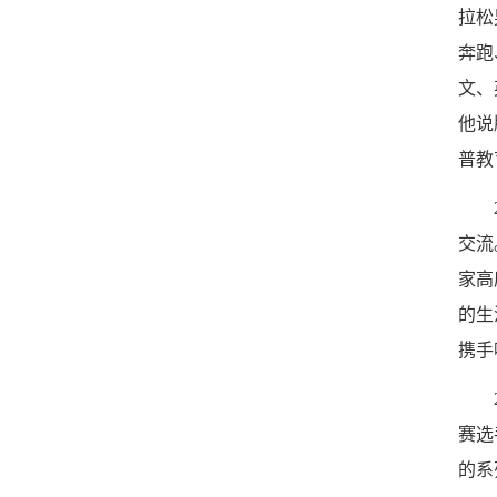
拉松
奔跑
文、
他说
普教
交流
家高
的生
携手
赛选
的系