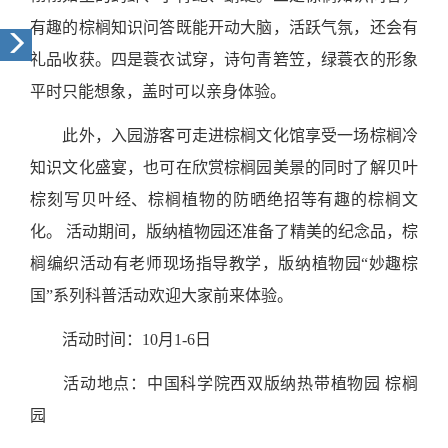
有趣的棕榈知识问答既能开动大脑，活跃气氛，还会有
礼品收获。四是蓑衣试穿，诗句青箬笠，绿蓑衣的形象
平时只能想象，盖时可以亲身体验。
此外，入园游客可走进棕榈文化馆享受一场棕榈冷
知识文化盛宴，也可在欣赏棕榈园美景的同时了解贝叶
棕刻写贝叶经、棕榈植物的防晒绝招等有趣的棕榈文
化。
活动期间，版纳植物园还准备了精美的纪念品，棕
榈编织活动有老师现场指导教学，版纳植物园“妙趣棕
国”系列科普活动欢迎大家前来体验。
活动时间：
10
月
1-6
日
活动地点：中国科学院西双版纳热带植物园 棕榈
园