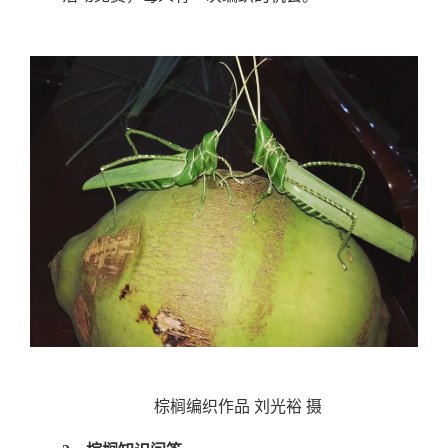
棕榈编织作品
刘光裕 摄