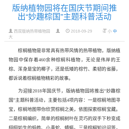
版纳植物园将在国庆节期间推
出“妙趣棕国”主题科普活动
西双版纳热带植物园
2018-09-29
小
中
大
棕榈植物是非常具有热带风情的热带植物，
版纳植
物园中保存着
460
余种棕榈科植物，无论是伟岸的王
棕、浑身是宝的椰子，还是低矮的棕竹、柔韧的省藤，
都诉说着棕榈植物精彩的故事
。
为迎接2018年国庆节，
版纳植物园将推出“妙趣棕
国”主题科普活动，
主要包括4项内容：一是棕榈地图寻
宝，棕榈地图带你欣赏棕榈之美，依图探索棕榈宝藏。
二是棕榈编织，简单的棕榈树叶在灵巧的双手下秒变成
栩栩如生的蚂蚱、小青蛇、蜻蜓。三是棕榈知识问答，