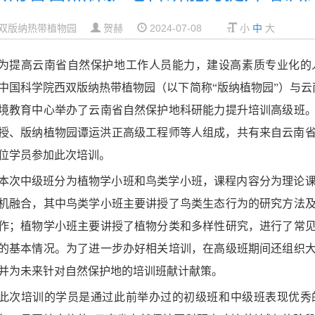
双版纳热带植物园
贺赫
2024-07-08
小
中
大
为提高云南省自然保护地工作人员能力，建设高素质专业化的
中国科学院西双版纳热带植物园（以下简称“版纳植物园”）与云
境教育中心举办了云南省自然保护地科研能力提升培训高级班
授、版纳植物园谭运洪正高级工程师等人组成，共有来自云南省
2位学员参加此次培训。
本次中级班分为植物学小班和鸟类学小班，课程内容分为理论
机融合，其中鸟类学小班主要讲授了鸟类生态行为的研究方法
作；植物学小班主要讲授了植物分类和多样性研究，进行了常
的基本情况。为了进一步办好相关培训，在高级班期间还组织
并为未来针对自然保护地的培训班献计献策。
此次培训的
学员是
通过
此前举办过的初级班和中级班表现优秀