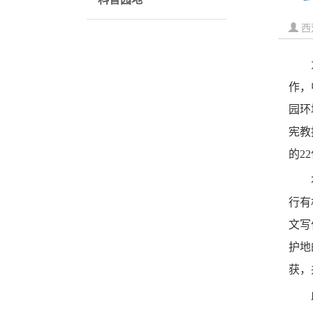
西
作，
园环
宪教
的2
行有
文写
护地
获，