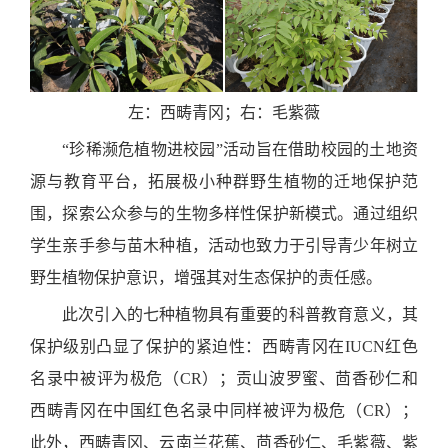
左：西畴青冈；右：毛紫薇
“珍稀濒危植物进校园”活动旨在借助校园的土地资
源与教育平台，拓展极小种群野生植物的迁地保护范
围，探索公众参与的生物多样性保护新模式。通过组织
学生亲手参与苗木种植，活动也致力于引导青少年树立
野生植物保护意识，增强其对生态保护的责任感。
此次引入的七种植物具有重要的科普教育意义，其
保护级别凸显了保护的紧迫性：西畴青冈在IUCN红色
名录中被评为极危（CR）；贡山波罗蜜、茴香砂仁和
西畴青冈在中国红色名录中同样被评为极危（CR）；
此外，西畴青冈、云南兰花蕉、茴香砂仁、毛紫薇、紫