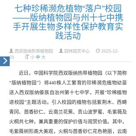
七种珍稀濒危植物“落户”校园
——版纳植物园与州十七中携
手开展生物多样性保护教育实
践活动
西双版纳热带植物园
园林园艺中心
2025-12-
03
小
中
大
近日，中国科学院西双版纳热带植物园（以下简称
“版纳植物园”）将440株
人工繁育的
珍稀濒危植物幼苗
送入西双版纳傣族自治州第十七中学，开展“珍稀植物
进校园”主题活动。
引入校园的植物包括紫荆木、西畴
青冈、茴香砂仁、云南兰花蕉、贡山波罗蜜、毛紫薇及
火桐共七种，兼具重要的保护价值与观赏价值。其中，
毛紫薇树形高大美观，火桐与茴香砂仁花色艳丽，云南