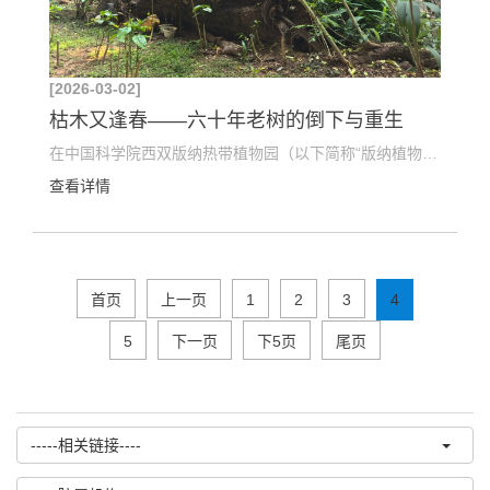
[2026-03-02]
枯木又逢春——六十年老树的倒下与重生
在中国科学院西双版纳热带植物园（以下简称“版纳植物园”）裸子植物区路边，一株引种于上世纪60年代...
查看详情
首页
上一页
1
2
3
4
5
下一页
下5页
尾页
-----相关链接----