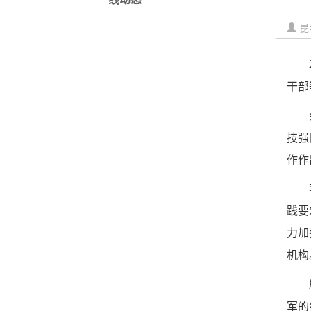
昆
干部
技强
作作
践要
力加
机构
军的