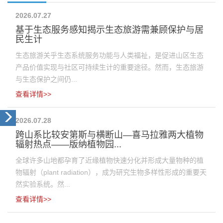
2026.07.27
​基于生态服务感知揭示生态旅游需兼顾保护与居
民生计
生态旅游关乎生态系统服务功能与人类福祉，是促进山区生态
产品价值实现与社区可持续生计的重要途径。然而，生态旅游
与生态保护之间仍...
查看详情>>
2026.07.28
跨山系比较安第斯与横断山—喜马拉雅两大植物
辐射热点——版纳植物园...
全球许多山地都孕育了近缘植物快速分化并形成大量物种的植
物辐射（plant radiation），成为研究生物多样性形成的重要天
然实验系统。然...
查看详情>>