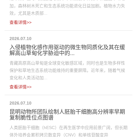
加，森林树木死亡和生态系统功能退化日益加剧。植物水力失
效，尤其是木质部...
查看详情>>
2026.07.10
入侵植物化感作用驱动的微生物同质化及其在缓
解高山草甸化学胁迫中的...
青藏高原高山草甸是全球变化敏感区域，同时也是生物多样性
保护和草地生态系统功能维持的重要屏障。近年来，随着气候
变化和人类活动加...
查看详情>>
2026.07.10
昆明动物所团队绘制人胚胎干细胞高分辨率早期
复制脆性位点图谱
人类胚胎干细胞（hESC）在再生医学中应用前景广阔，但长期
体外培养会累积拷贝数变异（CNV）和单核苷酸变异