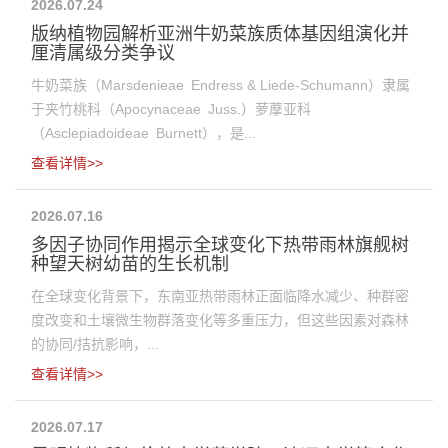
2026.07.24
版纳植物园解析亚洲牛奶菜族质体基因组演化并
厘清属级分类争议
牛奶菜族（Marsdenieae Endress & Liede-Schumann）隶属
于夹竹桃科（Apocynaceae Juss.）萝藦亚科
（Asclepiadoideae Burnett），是...
查看详情>>
2026.07.16
多因子协同作用揭示全球变化下热带雨林旗舰树
种望天树幼苗的生长机制
在全球变化背景下，东南亚热带雨林正面临降水减少、种群密
度改变和土壤微生物群落变化等多重压力，但这些因素对森林
的协同/拮抗影响，...
查看详情>>
2026.07.17