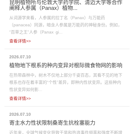
昆明植物所与伦敦大学药学院、清迈大学等合作
阐释人参属（Panax）植物...
从词源学来看，人参属的拉丁名（Panax）与万能药
（panacea）同源，暗含人参属是万能药的神秘身份。例如，
“百草之王”人参（Panax gi...
查看详情>>
2026.07.10
植物地下根系的种内变异对根际微食物网的影响
在热带森林中，树木不仅地上部分千姿百态，其看不见的地下
根系也存在着丰富的“个性”差异，即种内性状变异。这些种内
性状变异如何影...
查看详情>>
2026.07.10
寄主水力性状限制桑寄生抗栓塞能力
近年来，全球气候变化导致干旱和热浪事件频率和强度不断增