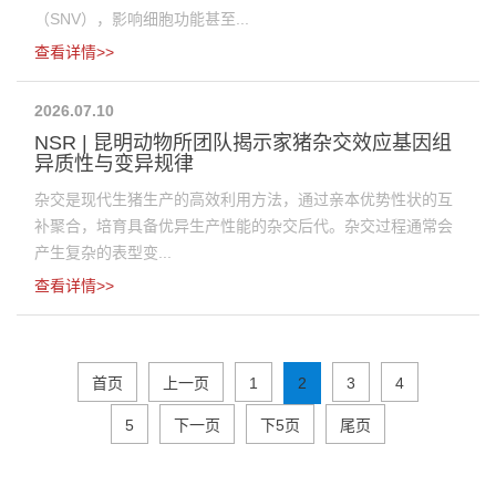
（SNV），影响细胞功能甚至...
查看详情>>
2026.07.10
NSR | 昆明动物所团队揭示家猪杂交效应基因组
异质性与变异规律
杂交是现代生猪生产的高效利用方法，通过亲本优势性状的互
补聚合，培育具备优异生产性能的杂交后代。杂交过程通常会
产生复杂的表型变...
查看详情>>
首页
上一页
1
2
3
4
5
下一页
下5页
尾页