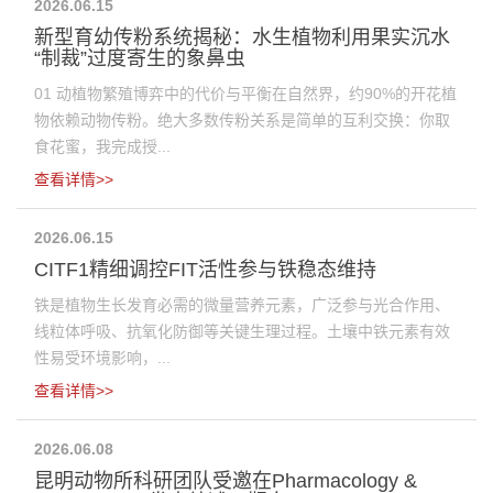
2026.06.15
新型育幼传粉系统揭秘：水生植物利用果实沉水
“制裁”过度寄生的象鼻虫
01 动植物繁殖博弈中的代价与平衡在自然界，约90%的开花植
物依赖动物传粉。绝大多数传粉关系是简单的互利交换：你取
食花蜜，我完成授...
查看详情>>
2026.06.15
CITF1精细调控FIT活性参与铁稳态维持
铁是植物生长发育必需的微量营养元素，广泛参与光合作用、
线粒体呼吸、抗氧化防御等关键生理过程。土壤中铁元素有效
性易受环境影响，...
查看详情>>
2026.06.08
昆明动物所科研团队受邀在Pharmacology &