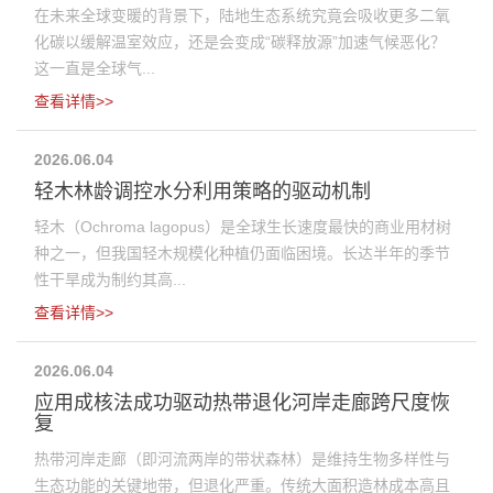
在未来全球变暖的背景下，陆地生态系统究竟会吸收更多二氧
化碳以缓解温室效应，还是会变成“碳释放源”加速气候恶化？
这一直是全球气...
查看详情>>
2026.06.04
轻木林龄调控水分利用策略的驱动机制
轻木（Ochroma lagopus）是全球生长速度最快的商业用材树
种之一，但我国轻木规模化种植仍面临困境。长达半年的季节
性干旱成为制约其高...
查看详情>>
2026.06.04
应用成核法成功驱动热带退化河岸走廊跨尺度恢
复
热带河岸走廊（即河流两岸的带状森林）是维持生物多样性与
生态功能的关键地带，但退化严重。传统大面积造林成本高且