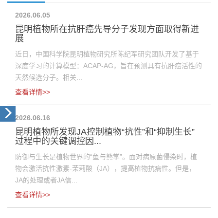
2026.06.05
昆明植物所在抗肝癌先导分子发现方面取得新进
展
近日，中国科学院昆明植物研究所陈纪军研究团队开发了基于
深度学习的计算模型：ACAP-AG，旨在预测具有抗肝癌活性的
天然候选分子。相关...
查看详情>>
2026.06.16
昆明植物所发现JA控制植物“抗性”和“抑制生长”
过程中的关键调控因...
防御与生长是植物世界的“鱼与熊掌”。面对病原菌侵染时，植
物会激活抗性激素-茉莉酸（JA），提高植物抗病性。但是，
JA的处理或者JA信...
查看详情>>