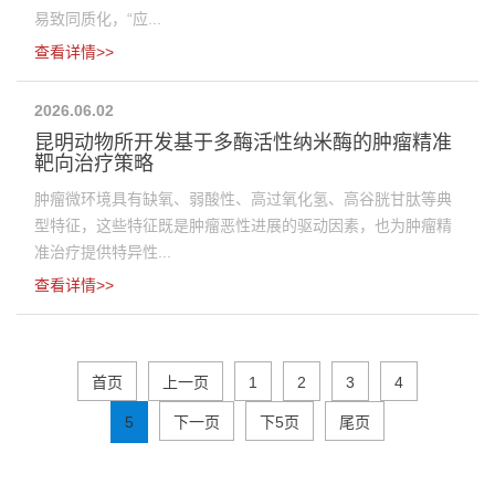
易致同质化，“应...
查看详情>>
2026.06.02
昆明动物所开发基于多酶活性纳米酶的肿瘤精准
靶向治疗策略
肿瘤微环境具有缺氧、弱酸性、高过氧化氢、高谷胱甘肽等典
型特征，这些特征既是肿瘤恶性进展的驱动因素，也为肿瘤精
准治疗提供特异性...
查看详情>>
首页
上一页
1
2
3
4
5
下一页
下5页
尾页