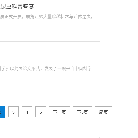
式昆虫科普盛宴
题展正式开展。展览汇聚大量珍稀标本与活体昆虫，
学》以封面论文形式，发表了一项来自中国科学
2
3
4
5
下一页
下5页
尾页